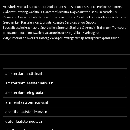
Activiteit
Animatie
Apparatuur
Auditorium
Bars & Lounges
Brunch
Business Centers
Cabaret
Catering
Cocktails
Conferentiecentra
Dagvoorzitter
Dans
Decoratie
DJ
Drankjes
Drukwerk
Entertainment
Evenement
Expo Centers
Foto
Gastheer
Gastvrouw
Geschenken
Kastelen
Restaurants
Ruimtes
Services
Show
Snacks
Specialistische kraamzorg
Sporthallen
Spreker
Stadions & Arena's
Trainingen
Transport
Trouwambtenaar
Trouwzalen
Vacature kraamzorg
Villa's
Webpagina
Wil je informatie over kraamzorg
Zwanger
Zwangerschap
zwangerschapsmaanden
amsterdamauditie.nl
amsterdamlaatstenieuws.nl
amsterdamtelegraaf.nl
arnhemlaatstenieuws.nl
drenthelaatstenieuws.nl
dutchlaatstenieuws.nl