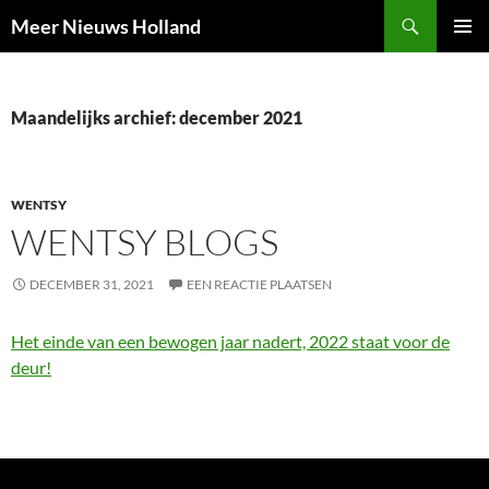
Ga
Zoeken
Meer Nieuws Holland
naar
PRIMAI
de
MENU
inhoud
Maandelijks archief: december 2021
WENTSY
WENTSY BLOGS
DECEMBER 31, 2021
EEN REACTIE PLAATSEN
Het einde van een bewogen jaar nadert, 2022 staat voor de
deur!