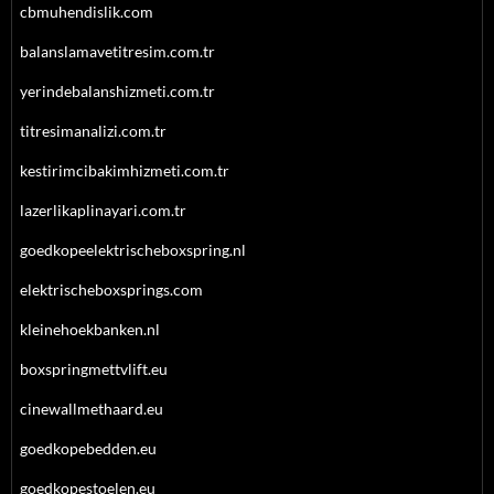
cbmuhendislik.com
balanslamavetitresim.com.tr
yerindebalanshizmeti.com.tr
titresimanalizi.com.tr
kestirimcibakimhizmeti.com.tr
lazerlikaplinayari.com.tr
goedkopeelektrischeboxspring.nl
elektrischeboxsprings.com
kleinehoekbanken.nl
boxspringmettvlift.eu
cinewallmethaard.eu
goedkopebedden.eu
goedkopestoelen.eu