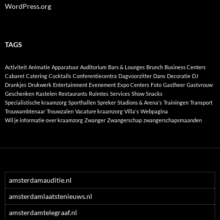
WordPress.org
TAGS
Activiteit
Animatie
Apparatuur
Auditorium
Bars & Lounges
Brunch
Business Centers
Cabaret
Catering
Cocktails
Conferentiecentra
Dagvoorzitter
Dans
Decoratie
DJ
Drankjes
Drukwerk
Entertainment
Evenement
Expo Centers
Foto
Gastheer
Gastvrouw
Geschenken
Kastelen
Restaurants
Ruimtes
Services
Show
Snacks
Specialistische kraamzorg
Sporthallen
Spreker
Stadions & Arena's
Trainingen
Transport
Trouwambtenaar
Trouwzalen
Vacature kraamzorg
Villa's
Webpagina
Wil je informatie over kraamzorg
Zwanger
Zwangerschap
zwangerschapsmaanden
amsterdamauditie.nl
amsterdamlaatstenieuws.nl
amsterdamtelegraaf.nl