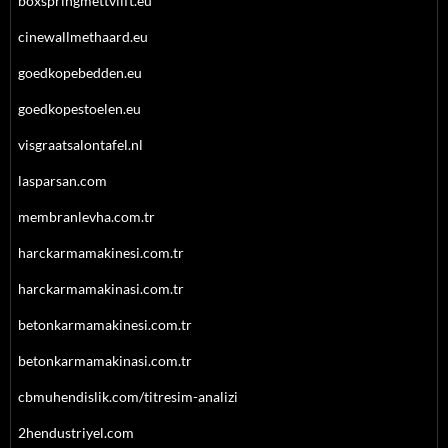
boxspringmettvlift.eu
cinewallmethaard.eu
goedkopebedden.eu
goedkopestoelen.eu
visgraatsalontafel.nl
lasparsan.com
membranlevha.com.tr
harckarmamakinesi.com.tr
harckarmamakinasi.com.tr
betonkarmamakinesi.com.tr
betonkarmamakinasi.com.tr
cbmuhendislik.com/titresim-analizi
2hendustriyel.com