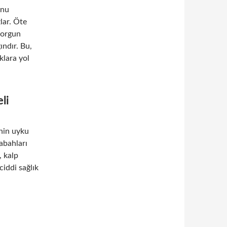
unu
lar. Öte
yorgun
ındır. Bu,
klara yol
li
inin uyku
abahları
 kalp
ciddi sağlık