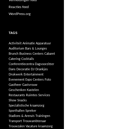
Vermeldingen feed
Reacties feed
WordPress.org
TAGS
Activiteit
Animatie
Apparatuur
Auditorium
Bars & Lounges
Brunch
Business Centers
Cabaret
Catering
Cocktails
Conferentiecentra
Dagvoorzitter
Dans
Decoratie
DJ
Drankjes
Drukwerk
Entertainment
Evenement
Expo Centers
Foto
Gastheer
Gastvrouw
Geschenken
Kastelen
Restaurants
Ruimtes
Services
Show
Snacks
Specialistische kraamzorg
Sporthallen
Spreker
Stadions & Arena's
Trainingen
Transport
Trouwambtenaar
Trouwzalen
Vacature kraamzorg