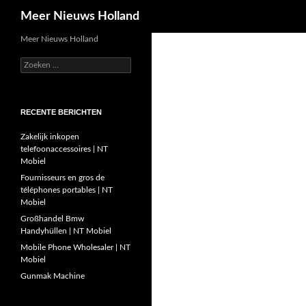
Zoeken
Meer Nieuws Holland
Ga
Meer Nieuws Holland
naar
Zoeken
de
naar:
inhoud
RECENTE BERICHTEN
Zakelijk inkopen
telefoonaccessoires | NT
Mobiel
Fournisseurs en gros de
téléphones portables | NT
Mobiel
Großhandel Bmw
Handyhüllen | NT Mobiel
Mobile Phone Wholesaler | NT
Mobiel
Gunmak Machine