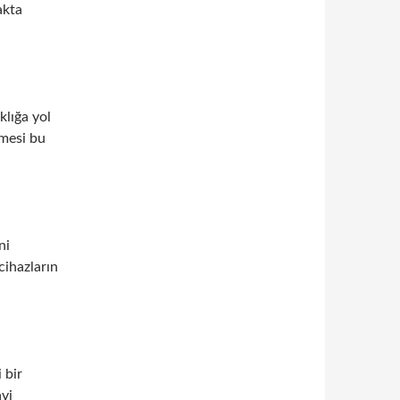
akta
klığa yol
lmesi bu
ni
cihazların
 bir
avi