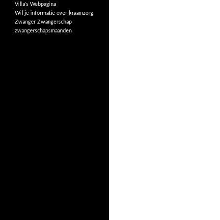
Villa's
Webpagina
Wil je informatie over kraamzorg
Zwanger
Zwangerschap
zwangerschapsmaanden