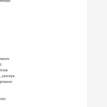
mlidir.
masını
i
dirme
, çevreye
ışmasını
ılır: