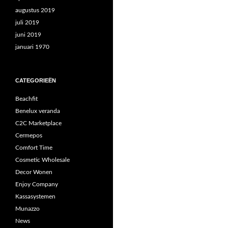
augustus 2019
juli 2019
juni 2019
januari 1970
CATEGORIEËN
Beachfit
Benelux veranda
C2C Marketplace
Cermepos
Comfort Time
Cosmetic Wholesale
Decor Wonen
Enjoy Company
Kassasystemen
Munazzo
News