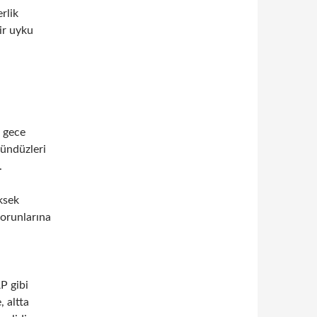
rlik
bir uyku
, gece
gündüzleri
.
ksek
sorunlarına
P gibi
, altta