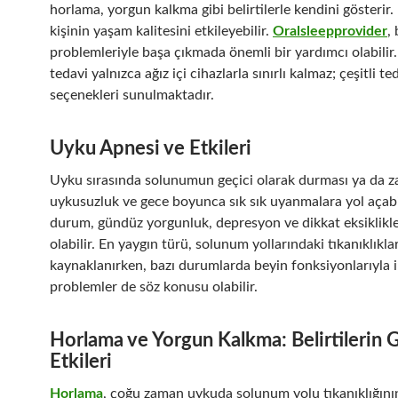
horlama, yorgun kalkma gibi belirtilerle kendini gösterir
kişinin yaşam kalitesini etkileyebilir.
Oralsleepprovider
,
problemleriyle başa çıkmada önemli bir yardımcı olabilir
tedavi yalnızca ağız içi cihazlarla sınırlı kalmaz; çeşitli te
seçenekleri sunulmaktadır.
Uyku Apnesi ve Etkileri
Uyku sırasında solunumun geçici olarak durması ya da za
uykusuzluk ve gece boyunca sık sık uyanmalara yol açabi
durum, gündüz yorgunluk, depresyon ve dikkat eksiklikl
olabilir. En yaygın türü, solunum yollarındaki tıkanıklıkl
kaynaklanırken, bazı durumlarda beyin fonksiyonlarıyla il
problemler de söz konusu olabilir.
Horlama ve Yorgun Kalkma: Belirtilerin
Etkileri
Horlama
, çoğu zaman uykuda solunum yolu tıkanıklığını