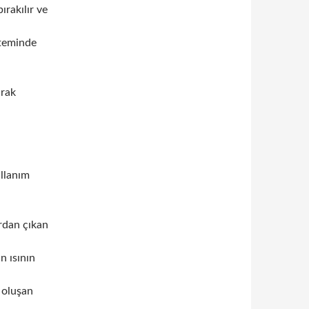
ırakılır ve
steminde
arak
ullanım
rdan çıkan
n ısının
 oluşan