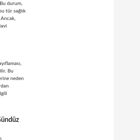
. Bu durum,
 bu tür sağlık
. Ancak,
davi
yıflaması,
lir. Bu
erine neden
ardan
gili
 Gündüz
n