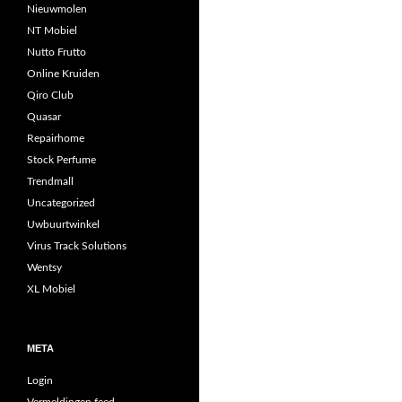
Nieuwmolen
NT Mobiel
Nutto Frutto
Online Kruiden
Qiro Club
Quasar
Repairhome
Stock Perfume
Trendmall
Uncategorized
Uwbuurtwinkel
Virus Track Solutions
Wentsy
XL Mobiel
META
Login