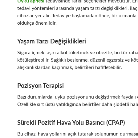
Uyku apnesi
tedavisinde farklı seçenekler mevcuttur. En
tedavi yöntemleri arasında yaşam tarzı değişiklikleri, ilaç
cihazlar yer alır. Tedaviye başlamadan önce, bir uzmanl
oldukça önemlidir.
Yaşam Tarzı Değişiklikleri
Sigara içmek, aşırı alkol tüketmek ve obezite, bu tür rahat
kötüleştirebilir. Sağlıklı beslenme, düzenli egzersiz ve kö
alışkanlıklardan kaçınmak, belirtileri hafifletebilir.
Pozisyon Terapisi
Bazı durumlarda, uyku pozisyonunu değiştirmek faydalı ol
Özellikle sırt üstü yatıldığında belirtiler daha şiddetli hale
Sürekli Pozitif Hava Yolu Basıncı (CPAP)
Bu cihaz, hava yollarını açık tutarak solunumun durması