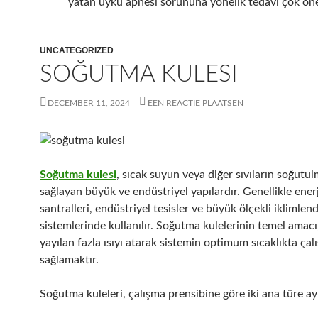
yatan uyku apnesi sorununa yönelik tedavi çok öne
UNCATEGORIZED
SOĞUTMA KULESI
DECEMBER 11, 2024
EEN REACTIE PLAATSEN
Soğutma kulesi
, sıcak suyun veya diğer sıvıların soğutul
sağlayan büyük ve endüstriyel yapılardır. Genellikle enerj
santralleri, endüstriyel tesisler ve büyük ölçekli iklimlen
sistemlerinde kullanılır. Soğutma kulelerinin temel amacı
yayılan fazla ısıyı atarak sistemin optimum sıcaklıkta çal
sağlamaktır.
Soğutma kuleleri, çalışma prensibine göre iki ana türe ayr