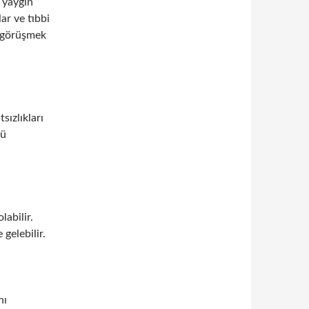
 yaygın
lar ve tıbbi
a görüşmek
sızlıkları
tü
abilir.
 gelebilir.
nı