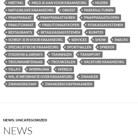
MEETING
MELD JE AAN VOOR KRAAMZORG
MUZIEK
NATUURLIJKE KRAAMZORG
ORKEST
PARKEN & TUINEN
PINAPPARAAT
PINAPPARAATHUREN
PINAPPARAATKOPEN
PINAUTOMAAT
PINAUTOMAATKOPEN
POSKASSASYSTEMEN
RESTAURANTS
RETAILKASSASYSTEMEN
RUIMTES
SCHRIJF JE IN VOOR KRAAMZORG
SERVICES
SHOW
SNACKS
SPECIALISTISCHE KRAAMZORG
SPORTHALLEN
SPREKER
STADIONS & ARENA'S
TRAININGEN
TRANSPORT
TROUWAMBTENAAR
TROUWZALEN
VACATURE KRAAMZORG
VILLA'S
WEBPAGINA
WERELD
WIL JE INFORMATIE OVER KRAAMZORG
ZWANGER
ZWANGERSCHAP
ZWANGERSCHAPSMAANDEN
NEWS
,
UNCATEGORIZED
NEWS