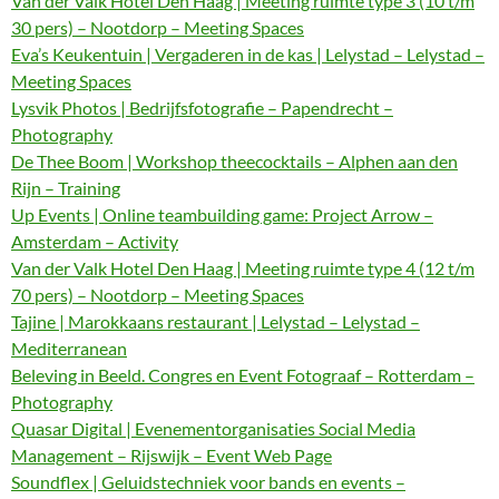
Van der Valk Hotel Den Haag | Meeting ruimte type 3 (10 t/m
30 pers) – Nootdorp – Meeting Spaces
Eva’s Keukentuin | Vergaderen in de kas | Lelystad – Lelystad –
Meeting Spaces
Lysvik Photos | Bedrijfsfotografie – Papendrecht –
Photography
De Thee Boom | Workshop theecocktails – Alphen aan den
Rijn – Training
Up Events | Online teambuilding game: Project Arrow –
Amsterdam – Activity
Van der Valk Hotel Den Haag | Meeting ruimte type 4 (12 t/m
70 pers) – Nootdorp – Meeting Spaces
Tajine | Marokkaans restaurant | Lelystad – Lelystad –
Mediterranean
Beleving in Beeld. Congres en Event Fotograaf – Rotterdam –
Photography
Quasar Digital | Evenementorganisaties Social Media
Management – Rijswijk – Event Web Page
Soundflex | Geluidstechniek voor bands en events –