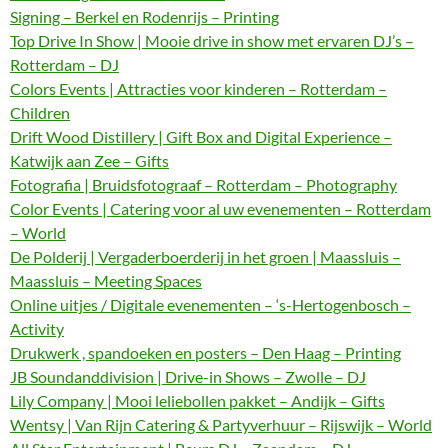
Signing – Berkel en Rodenrijs – Printing
Top Drive In Show | Mooie drive in show met ervaren DJ’s –
Rotterdam – DJ
Colors Events | Attracties voor kinderen – Rotterdam –
Children
Drift Wood Distillery | Gift Box and Digital Experience –
Katwijk aan Zee – Gifts
Fotografia | Bruidsfotograaf – Rotterdam – Photography
Color Events | Catering voor al uw evenementen – Rotterdam
– World
De Polderij | Vergaderboerderij in het groen | Maassluis –
Maassluis – Meeting Spaces
Online uitjes / Digitale evenementen – ‘s-Hertogenbosch –
Activity
Drukwerk , spandoeken en posters – Den Haag – Printing
JB Soundanddivision | Drive-in Shows – Zwolle – DJ
Lily Company | Mooi leliebollen pakket – Andijk – Gifts
Wentsy | Van Rijn Catering & Partyverhuur – Rijswijk – World