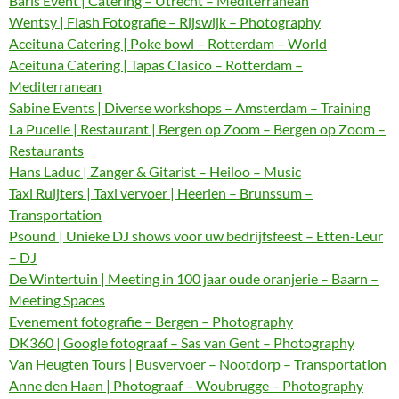
Baris Event | Catering – Utrecht – Mediterranean
Wentsy | Flash Fotografie – Rijswijk – Photography
Aceituna Catering | Poke bowl – Rotterdam – World
Aceituna Catering | Tapas Clasico – Rotterdam –
Mediterranean
Sabine Events | Diverse workshops – Amsterdam – Training
La Pucelle | Restaurant | Bergen op Zoom – Bergen op Zoom –
Restaurants
Hans Laduc | Zanger & Gitarist – Heiloo – Music
Taxi Ruijters | Taxi vervoer | Heerlen – Brunssum –
Transportation
Psound | Unieke DJ shows voor uw bedrijfsfeest – Etten-Leur
– DJ
De Wintertuin | Meeting in 100 jaar oude oranjerie – Baarn –
Meeting Spaces
Evenement fotografie – Bergen – Photography
DK360 | Google fotograaf – Sas van Gent – Photography
Van Heugten Tours | Busvervoer – Nootdorp – Transportation
Anne den Haan | Photograaf – Woubrugge – Photography