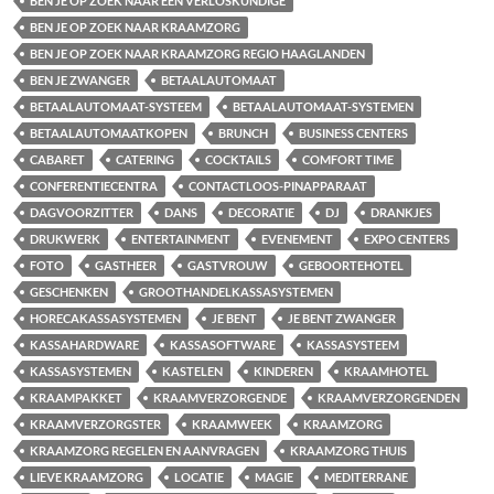
BEN JE OP ZOEK NAAR EEN VERLOSKUNDIGE
BEN JE OP ZOEK NAAR KRAAMZORG
BEN JE OP ZOEK NAAR KRAAMZORG REGIO HAAGLANDEN
BEN JE ZWANGER
BETAALAUTOMAAT
BETAALAUTOMAAT-SYSTEEM
BETAALAUTOMAAT-SYSTEMEN
BETAALAUTOMAATKOPEN
BRUNCH
BUSINESS CENTERS
CABARET
CATERING
COCKTAILS
COMFORT TIME
CONFERENTIECENTRA
CONTACTLOOS-PINAPPARAAT
DAGVOORZITTER
DANS
DECORATIE
DJ
DRANKJES
DRUKWERK
ENTERTAINMENT
EVENEMENT
EXPO CENTERS
FOTO
GASTHEER
GASTVROUW
GEBOORTEHOTEL
GESCHENKEN
GROOTHANDELKASSASYSTEMEN
HORECAKASSASYSTEMEN
JE BENT
JE BENT ZWANGER
KASSAHARDWARE
KASSASOFTWARE
KASSASYSTEEM
KASSASYSTEMEN
KASTELEN
KINDEREN
KRAAMHOTEL
KRAAMPAKKET
KRAAMVERZORGENDE
KRAAMVERZORGENDEN
KRAAMVERZORGSTER
KRAAMWEEK
KRAAMZORG
KRAAMZORG REGELEN EN AANVRAGEN
KRAAMZORG THUIS
LIEVE KRAAMZORG
LOCATIE
MAGIE
MEDITERRANE