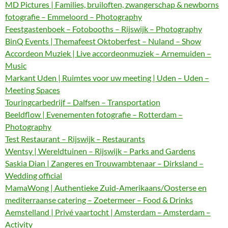
MD Pictures | Families, bruiloften, zwangerschap & newborns
fotografie – Emmeloord – Photography
Feestgastenboek – Fotobooths – Rijswijk – Photography
BinQ Events | Themafeest Oktoberfest – Nuland – Show
Accordeon Muziek | Live accordeonmuziek – Arnemuiden –
Music
Markant Uden | Ruimtes voor uw meeting | Uden – Uden –
Meeting Spaces
Touringcarbedrijf – Dalfsen – Transportation
Beeldflow | Evenementen fotografie – Rotterdam –
Photography
Test Restaurant – Rijswijk – Restaurants
Wentsy | Wereldtuinen – Rijswijk – Parks and Gardens
Saskia Dian | Zangeres en Trouwambtenaar – Dirksland –
Wedding official
MamaWong | Authentieke Zuid-Amerikaans/Oosterse en
mediterraanse catering – Zoetermeer – Food & Drinks
Aemstelland | Privé vaartocht | Amsterdam – Amsterdam –
Activity