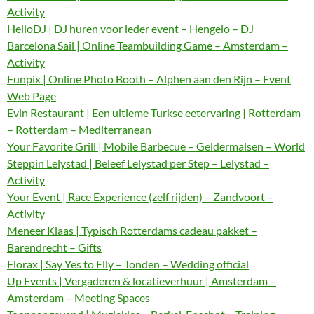
Activity
HelloDJ | DJ huren voor ieder event – Hengelo – DJ
Barcelona Sail | Online Teambuilding Game – Amsterdam –
Activity
Funpix | Online Photo Booth – Alphen aan den Rijn – Event
Web Page
Evin Restaurant | Een ultieme Turkse eetervaring | Rotterdam
– Rotterdam – Mediterranean
Your Favorite Grill | Mobile Barbecue – Geldermalsen – World
Steppin Lelystad | Beleef Lelystad per Step – Lelystad –
Activity
Your Event | Race Experience (zelf rijden) – Zandvoort –
Activity
Meneer Klaas | Typisch Rotterdams cadeau pakket –
Barendrecht – Gifts
Florax | Say Yes to Elly – Tonden – Wedding official
Up Events | Vergaderen & locatieverhuur | Amsterdam –
Amsterdam – Meeting Spaces