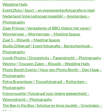
Wedding Halls
Event2foto | Sport – en evenementenfotografie in heel
Nederland (internationaal mogelijk) – Amsterdam –
Photography
Zaan Prinses | Vergaderen of BBQ tijdens het varen |
Wormerveer – Wormerveer – Meeting Spaces
Zaal 5 – Rijswijk – Meeting Spaces
Studio Dijkgraaf | Event fotografie – Bergschenhoek –
Photography
Lysvik Photos | Droneshots – Papendrecht – Photography
Wentsy | Trouwen Zalen – Rijswijk – Wedding Halls
Photo Booth Events | Huur een Photo Booth – Den Haag –
Photography
Petra Bravenboer | Trouwfotograaf – Rotterdam –
Photography
Fotovrouwtje | Fotograaf voor iedere gelegenheid –
Woensdrecht – Photography
The Bee in the Box | Schotse en Ierse muziek – Groningen –