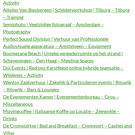
Activity
Altelier Van Biesbergen | Schilderworkshop | Tilburg – Tilburg
– Training
Semiphoto | Veelzijdige fotograaf – Amsterdam –
Photography
Perfect Sound Division | Verhuur van Professionele
Audiovisuele apparatuur – Amstelveen – Equipment
Boomerang Beach | Unieke vergaderruimte op het strand |
Scheveningen – Den Haag – Meeting Spaces
Dol Events | Red ons Kerstfeest online hybride teamuitje –
Wijdenes – Activity
Wentsy Zaalverhuur | Zakelijk & Particulieren events | Rijswijk
– Rijswijk – Bars & Lounges
De Evenementen Kamer | Evenementenbureau – Grou –
Miscellaneous
Movingcoffee | Italiaanse Koffie op Locatie – Zeewolde –
Drinks
De Cromvoirtse | Bed and Breakfast – Cromvoirt – Castles and
Villas