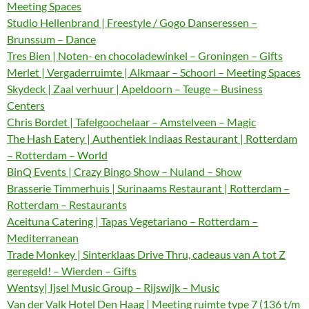
Meeting Spaces
Studio Hellenbrand | Freestyle / Gogo Danseressen –
Brunssum – Dance
Tres Bien | Noten- en chocoladewinkel – Groningen – Gifts
Merlet | Vergaderruimte | Alkmaar – Schoorl – Meeting Spaces
Skydeck | Zaal verhuur | Apeldoorn – Teuge – Business
Centers
Chris Bordet | Tafelgoochelaar – Amstelveen – Magic
The Hash Eatery | Authentiek Indiaas Restaurant | Rotterdam
– Rotterdam – World
BinQ Events | Crazy Bingo Show – Nuland – Show
Brasserie Timmerhuis | Surinaams Restaurant | Rotterdam –
Rotterdam – Restaurants
Aceituna Catering | Tapas Vegetariano – Rotterdam –
Mediterranean
Trade Monkey | Sinterklaas Drive Thru, cadeaus van A tot Z
geregeld! – Wierden – Gifts
Wentsy| Ijsel Music Group – Rijswijk – Music
Van der Valk Hotel Den Haag | Meeting ruimte type 7 (136 t/m