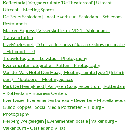
Kaffeetaria | Vergaderruimte ‘De Theaterzaal’ | Utrecht –
Utrecht – Meeting Spaces
De Beurs Schiedam | Locatie verhuur | Schiedam – Schiedam –
Restaurants
Marken Express | Visserskotter de VD 1 – Volendam –
Transportation
LiveMuziek.net | DJ drive-in-show of karaoke show op locatie
– Helmond – DJ
Trouwfotografie – Lelystad – Photography
Evenementen fotografie – Putten – Photography
Van der Valk Hotel Den Haag | Meeting ruimte type 1 (6 t/m 8
pers) – Nootdorp – Meeting Spaces
Park De Heerlijkheid | Party- en Congrescentrum | Rotterdam
– Rotterdam – Business Centers
Eventvisie | Evenementen bureau – Deventer – Miscellaneous
Guido Koppes | Social Media Portretten – Tilburg –
Photography
Herberg Welgelegen | Evenementenlocatie | Valkenburg –
Valkenburg – Castles and Villas