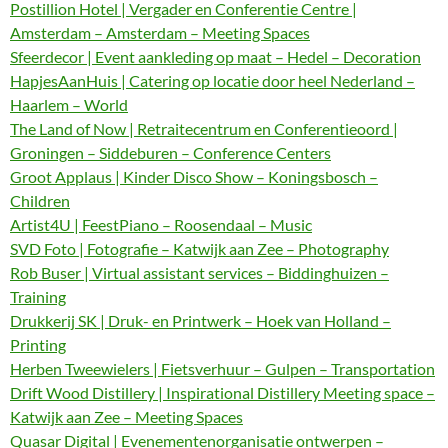
Postillion Hotel | Vergader en Conferentie Centre |
Amsterdam – Amsterdam – Meeting Spaces
Sfeerdecor | Event aankleding op maat – Hedel – Decoration
HapjesAanHuis | Catering op locatie door heel Nederland –
Haarlem – World
The Land of Now | Retraitecentrum en Conferentieoord |
Groningen – Siddeburen – Conference Centers
Groot Applaus | Kinder Disco Show – Koningsbosch –
Children
Artist4U | FeestPiano – Roosendaal – Music
SVD Foto | Fotografie – Katwijk aan Zee – Photography
Rob Buser | Virtual assistant services – Biddinghuizen –
Training
Drukkerij SK | Druk- en Printwerk – Hoek van Holland –
Printing
Herben Tweewielers | Fietsverhuur – Gulpen – Transportation
Drift Wood Distillery | Inspirational Distillery Meeting space –
Katwijk aan Zee – Meeting Spaces
Quasar Digital | Evenementenorganisatie ontwerpen –