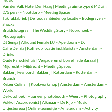
Music
Van der Valk Hotel Den Haag | Meeting ruimte type 6 (42 t/m
275 pers) – Nootdorp – Meeting Spaces
TukTukfabriek | De foodaanbieder op locatie – Bodegraven –
Snacks
Bruidsfotograaf | The Wedding Story – Noordhoek –
Photography
DJ Senga | Allround Female DJ – Apeldoorn – DJ
Caffe Delizia | Koffie op locatie incl. Barista – Amsterdam –
Drinks
Oude Parochiehuis | Vergaderen of borrel in de Barzaal |
Mijdrecht – Mijdrecht – Meeting Spaces
Bakkerij Feynoord | Bakkerij | Rotterdam – Rotterdam –
Brunch
Keizer Culinair | Kookworkshop | Amsterdam – Amsterdam –
World
De Fotohoek | Huur een photobooth – Weert – Photography
Vokko | Accordeonist | Alkmaar – De Rijp – Music
Uitjesbureau | Online teamuitje – Amsterdam – Activity