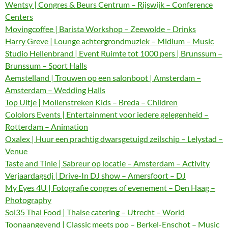
Wentsy | Congres & Beurs Centrum – Rijswijk – Conference
Centers
Movingcoffee | Barista Workshop – Zeewolde – Drinks
Harry Greve | Lounge achtergrondmuziek – Midlum – Music
Studio Hellenbrand | Event Ruimte tot 1000 pers | Brunssum –
Brunssum – Sport Halls
Aemstelland | Trouwen op een salonboot | Amsterdam –
Amsterdam – Wedding Halls
Top Uitje | Mollenstreken Kids – Breda – Children
Cololors Events | Entertainment voor iedere gelegenheid –
Rotterdam – Animation
Oxalex | Huur een prachtig dwarsgetuigd zeilschip – Lelystad –
Venue
Taste and Tinle | Sabreur op locatie – Amsterdam – Activity
Verjaardagsdj | Drive-In DJ show – Amersfoort – DJ
My Eyes 4U | Fotografie congres of evenement – Den Haag –
Photography
Soi35 Thai Food | Thaise catering – Utrecht – World
Toonaangevend | Classic meets pop – Berkel-Enschot – Music