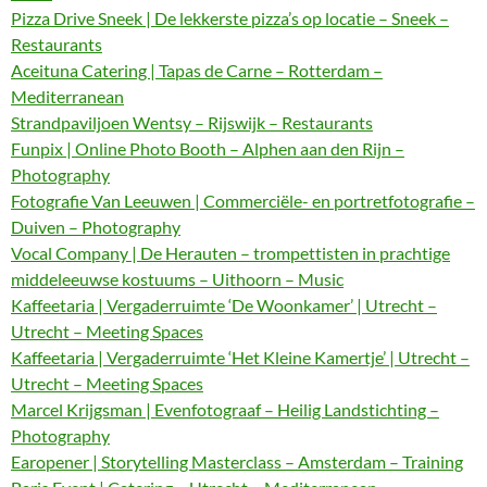
Pizza Drive Sneek | De lekkerste pizza’s op locatie – Sneek –
Restaurants
Aceituna Catering | Tapas de Carne – Rotterdam –
Mediterranean
Strandpaviljoen Wentsy – Rijswijk – Restaurants
Funpix | Online Photo Booth – Alphen aan den Rijn –
Photography
Fotografie Van Leeuwen | Commerciële- en portretfotografie –
Duiven – Photography
Vocal Company | De Herauten – trompettisten in prachtige
middeleeuwse kostuums – Uithoorn – Music
Kaffeetaria | Vergaderruimte ‘De Woonkamer’ | Utrecht –
Utrecht – Meeting Spaces
Kaffeetaria | Vergaderruimte ‘Het Kleine Kamertje’ | Utrecht –
Utrecht – Meeting Spaces
Marcel Krijgsman | Evenfotograaf – Heilig Landstichting –
Photography
Earopener | Storytelling Masterclass – Amsterdam – Training