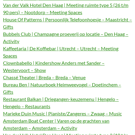
Van der Valk Hotel Den Haag | Meeting ruimte type 5 (26 t/m
90 pers) – Nootdorp – Meeting Spaces
House Of Patterns | Persoonlijk Telefoonhoesje – Maastricht –
Gifts
Bubbels Club | Champagne proeverij op locatie – Den Haag –
Activity
Kaffeetaria | De Koffiebar | Utrecht – Utrecht – Meeting
Spaces
Clownbabello | Kindershow Anders met Sander –
Westervoort – Show
Chassé Theater | Breda – Breda – Venue
Bureau Ben | Natuurboek Heimweevogel – Doetinchem –
Gifts
Restaurant Balkan | Driegangen-keuzemenu | Hengelo –
Hengelo – Restaurants
Marieke Duin Music | Pianiste/Zangeres – Zwaag – Music
Amsterdam Boat Center | Varen op de grachten van
Amsterdam – Amsterdam – Activity