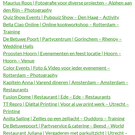
Maurius Roos | Fotografie voor diverse projecten – Alphen aan
den Rijn – Photography
Quiz Show Events | Pubquiz Show – Den Haag – Activity
Bella Ciao Online | Online kookworkshop – Rotterdam –
Training
De Betuwe Poort | Partycentrum | Gorinchem – Rhenoy –
Wedding Halls
Proosten Hoorn | Evenementen en feest locatie | Hoorn –
Hoorn – Venue
Color Events | Foto & Video voor ieder evenement –
Rotterdam – Photography
Kapitein Anna | Varend dineren | Amsterdam – Amsterdam –
Restaurants
Fusion Dome | Restaurant | Ede – Ede – Restaurants
TT Repro | Digital Printing | Voor al uw print werk – Utrecht –
Printing
Anilla Sailing | Zeilles op een zeiljacht – Ouddorp – Training
De Betuwepoort | Partyservice & catering – Beesd – World
Restaurant Juliana | Vergaderen met parkuitzicht | Utrecht –