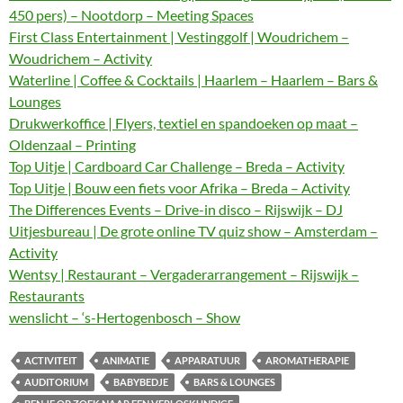
450 pers) – Nootdorp – Meeting Spaces
First Class Entertainment | Vestinggolf | Woudrichem –
Woudrichem – Activity
Waterline | Coffee & Cocktails | Haarlem – Haarlem – Bars &
Lounges
Drukwerkoffice | Flyers, textiel en spandoeken op maat –
Oldenzaal – Printing
Top Uitje | Cardboard Car Challenge – Breda – Activity
Top Uitje | Bouw een fiets voor Afrika – Breda – Activity
The Differences Events – Drive-in disco – Rijswijk – DJ
Uitjesbureau | De grote online TV quiz show – Amsterdam –
Activity
Wentsy | Restaurant – Vergaderarrangement – Rijswijk –
Restaurants
wenslicht – ‘s-Hertogenbosch – Show
ACTIVITEIT
ANIMATIE
APPARATUUR
AROMATHERAPIE
AUDITORIUM
BABYBEDJE
BARS & LOUNGES