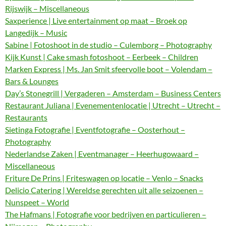
Rijswijk – Miscellaneous
Saxperience | Live entertainment op maat – Broek op
Langedijk – Music
Sabine | Fotoshoot in de studio – Culemborg – Photography
Kijk Kunst | Cake smash fotoshoot – Eerbeek – Children
Marken Express | Ms. Jan Smit sfeervolle boot – Volendam –
Bars & Lounges
Day’s Stonegrill | Vergaderen – Amsterdam – Business Centers
Restaurant Juliana | Evenementenlocatie | Utrecht – Utrecht –
Restaurants
Sietinga Fotografie | Eventfotografie – Oosterhout –
Photography
Nederlandse Zaken | Eventmanager – Heerhugowaard –
Miscellaneous
Friture De Prins | Friteswagen op locatie – Venlo – Snacks
Delicio Catering | Wereldse gerechten uit alle seizoenen –
Nunspeet – World
The Hafmans | Fotografie voor bedrijven en particulieren –