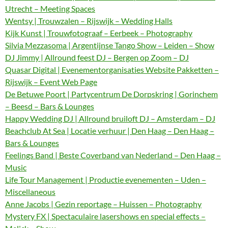
Utrecht – Meeting Spaces
Wentsy | Trouwzalen – Rijswijk – Wedding Halls
Kijk Kunst | Trouwfotograaf – Eerbeek – Photography
Silvia Mezzasoma | Argentijnse Tango Show – Leiden – Show
DJ Jimmy | Allround feest DJ – Bergen op Zoom – DJ
Quasar Digital | Evenementorganisaties Website Pakketten –
Rijswijk – Event Web Page
De Betuwe Poort | Partycentrum De Dorpskring | Gorinchem
– Beesd – Bars & Lounges
Happy Wedding DJ | Allround bruiloft DJ – Amsterdam – DJ
Beachclub At Sea | Locatie verhuur | Den Haag – Den Haag –
Bars & Lounges
Feelings Band | Beste Coverband van Nederland – Den Haag –
Music
Life Tour Management | Productie evenementen – Uden –
Miscellaneous
Anne Jacobs | Gezin reportage – Huissen – Photography
Mystery FX | Spectaculaire lasershows en special effects –