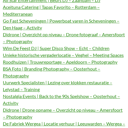
All Star Entertainment | Beurs DJ – Zaandam – DJ
Aceituna Catering | Tapas Favorito – Rotterdam –
Mediterranean
Go Fast Scheveningen | Powerboat varen in Scheveningen –
Den Haag – Activity
Didrone | Overzicht op niveau – Drone fotograaf – Amersfoort
– Photography
Wim De Feest DJ | Super Disco Show – Echt – Children
Unieke historische vergaderlocatie – Veghel – Meeting Spaces
Roodhuizen | Trouwreportage – Apeldoorn – Photography
BSA Foto | Branding Photography – Oosterhout –
Photography
Uurwerk Specialisten | Lezing over klokken restauratie –
Lelystad – Training
Nostalgia Events | Back to the 90s Spelshow – Oosterhout –
Activity
Didrone | Drone opname – Overzicht op niveau – Amersfoort
– Photography
De Fabriek Wergea | Locatie verhuur | Leeuwarden – Wergea –