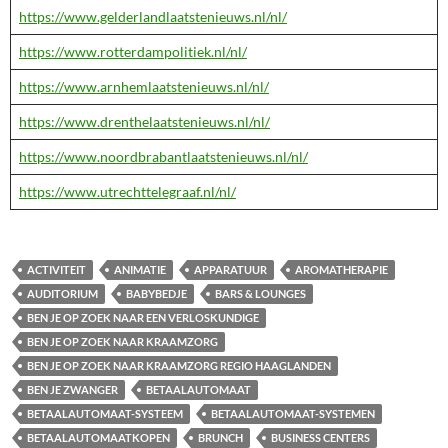
https://www.gelderlandlaatstenieuws.nl/nl/
https://www.rotterdampolitiek.nl/nl/
https://www.arnhemlaatstenieuws.nl/nl/
https://www.drenthelaatstenieuws.nl/nl/
https://www.noordbrabantlaatstenieuws.nl/nl/
https://www.utrechttelegraaf.nl/nl/
ACTIVITEIT
ANIMATIE
APPARATUUR
AROMATHERAPIE
AUDITORIUM
BABYBEDJE
BARS & LOUNGES
BEN JE OP ZOEK NAAR EEN VERLOSKUNDIGE
BEN JE OP ZOEK NAAR KRAAMZORG
BEN JE OP ZOEK NAAR KRAAMZORG REGIO HAAGLANDEN
BEN JE ZWANGER
BETAALAUTOMAAT
BETAALAUTOMAAT-SYSTEEM
BETAALAUTOMAAT-SYSTEMEN
BETAALAUTOMAATKOPEN
BRUNCH
BUSINESS CENTERS