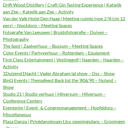
Drift Wood Distillery | Craft Gin Tasting Experience | Katwijk
aan Zee – Katwijk aan Zee – Activity
Van der Valk Hotel Den Haag | Meeting ruimte type 2 (8 t/m 12
pers) – Nootdorp – Meeting Spaces
Fotografie Van Leeuwen | Bruidsfotografie – Duiven –
Photography
The Spot | Zaalverhuur – Bussum – Meeting Spaces
Color Events | Partyverhuur – Rotterdam – Equipment
First Class Entertainment | Vestinggolf | Naarden – Naarden –
Activity
1Duizend1Nacht | Vader Abraham lal show – Oss – Show
BinQ Events | Themafeest Back tot the ’80&’90 – Nuland –
Show
Studio 21 | Studio verhuur | Hilversum – Hilversum –
Conference Centers
Eventerim | Event- & Congresmanagement – Hoofddorp –
Miscellaneous
Plaza Danza | Privédanslessen t.b.v. openingsdans – Groningen