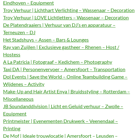
Eindhoven – Equipment
Troy Verhuur | Lichthart Verlichting – Wassenaar – Decoration
Troy Verhuur | LOVE Lichtletters – Wassenaar – Decoration
De Platendraaiers | Verhuur van DJ’s en apparatuur –
Terneuzen – DJ
Het Stadshuys – Assen – Bars & Lounges
Ray van Zuijlen | Exclusieve gastheer – Rhenen – Host /
Hostess
A La Patricia | Fotograaf – Kedichem – Photography
Taxi DA | Personenvervoer – Amersfoort – Transportation
Dol Events | Save the World – Online Teambuilding Game –
Wijdenes – Activity
Make-Up and Hair Artist Enya | Bruidsstyling – Rotterdam –
Miscellaneous
JB Soundanddivision | Licht en Geluid verhuur – Zwolle –
Equipment
Printmeister | Evenementen Drukwerk – Veenendaal –
Printing
De Mof | Ideale trouwlocatie | Amersfoort – Leusden –