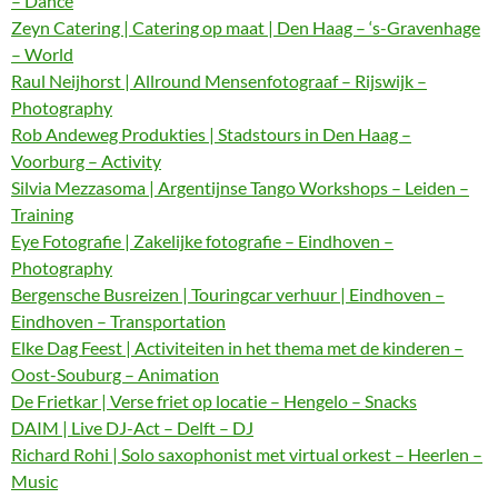
– Dance
Zeyn Catering | Catering op maat | Den Haag – ‘s-Gravenhage
– World
Raul Neijhorst | Allround Mensenfotograaf – Rijswijk –
Photography
Rob Andeweg Produkties | Stadstours in Den Haag –
Voorburg – Activity
Silvia Mezzasoma | Argentijnse Tango Workshops – Leiden –
Training
Eye Fotografie | Zakelijke fotografie – Eindhoven –
Photography
Bergensche Busreizen | Touringcar verhuur | Eindhoven –
Eindhoven – Transportation
Elke Dag Feest | Activiteiten in het thema met de kinderen –
Oost-Souburg – Animation
De Frietkar | Verse friet op locatie – Hengelo – Snacks
DAIM | Live DJ-Act – Delft – DJ
Richard Rohi | Solo saxophonist met virtual orkest – Heerlen –
Music