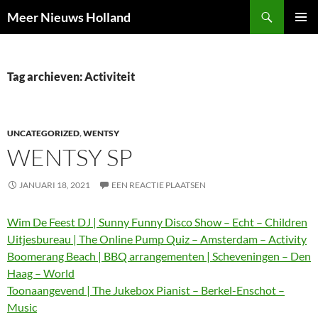
Ga
Zoeken
Meer Nieuws Holland
naar
PRIMAI
de
MENU
inhoud
Tag archieven: Activiteit
UNCATEGORIZED
,
WENTSY
WENTSY SP
JANUARI 18, 2021
EEN REACTIE PLAATSEN
Wim De Feest DJ | Sunny Funny Disco Show – Echt – Children
Uitjesbureau | The Online Pump Quiz – Amsterdam – Activity
Boomerang Beach | BBQ arrangementen | Scheveningen – Den
Haag – World
Toonaangevend | The Jukebox Pianist – Berkel-Enschot –
Music