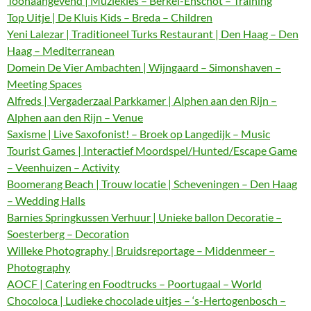
Toonaangevend | Muziekles – Berkel-Enschot – Training
Top Uitje | De Kluis Kids – Breda – Children
Yeni Lalezar | Traditioneel Turks Restaurant | Den Haag – Den
Haag – Mediterranean
Domein De Vier Ambachten | Wijngaard – Simonshaven –
Meeting Spaces
Alfreds | Vergaderzaal Parkkamer | Alphen aan den Rijn –
Alphen aan den Rijn – Venue
Saxisme | Live Saxofonist! – Broek op Langedijk – Music
Tourist Games | Interactief Moordspel/Hunted/Escape Game
– Veenhuizen – Activity
Boomerang Beach | Trouw locatie | Scheveningen – Den Haag
– Wedding Halls
Barnies Springkussen Verhuur | Unieke ballon Decoratie –
Soesterberg – Decoration
Willeke Photography | Bruidsreportage – Middenmeer –
Photography
AOCF | Catering en Foodtrucks – Poortugaal – World
Chocoloca | Ludieke chocolade uitjes – ‘s-Hertogenbosch –