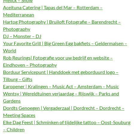
Melick – Show
Aceituna Catering | Tapas del Mar – Rotterdam –
Mediterranean
Hartog Photography | Bruiloft Fotografie – Barendrecht –
Photography
DJ – Monster – DJ
Your Favorite Grill | Big Green Egg bakfiets – Geldermalsen –
World
Rob Reurings| Fotografie voor uw bedrijf en website –
Eindhoven – Photography
Borduur Servicepunt | Handdoek met geborduurd logo –
Tilburg – Gifts
Earopener | Kralingen – Music Act – Amsterdam – Music
Wentsy | Wereldtuinen verjaardag – Rijswijk – Parks and
Gardens
Dordts Genoegen | Vergaderzaal | Dordrecht – Dordrecht –
Meeting Spaces
Elke Dag Feest | Schminken of tijdelijke tattoo – Oost-Souburg
– Children