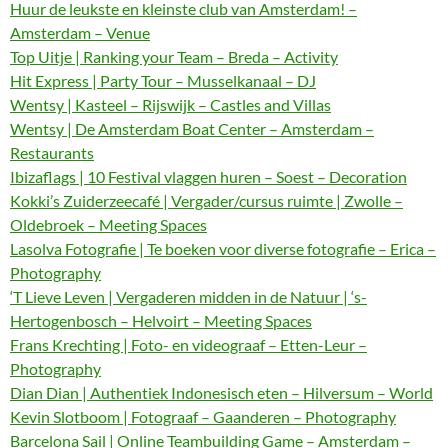
Huur de leukste en kleinste club van Amsterdam! –
Amsterdam – Venue
Top Uitje | Ranking your Team – Breda – Activity
Hit Express | Party Tour – Musselkanaal – DJ
Wentsy | Kasteel – Rijswijk – Castles and Villas
Wentsy | De Amsterdam Boat Center – Amsterdam –
Restaurants
Ibizaflags | 10 Festival vlaggen huren – Soest – Decoration
Kokki’s Zuiderzeecafé | Vergader/cursus ruimte | Zwolle –
Oldebroek – Meeting Spaces
Lasolva Fotografie | Te boeken voor diverse fotografie – Erica –
Photography
‘T Lieve Leven | Vergaderen midden in de Natuur | ‘s-
Hertogenbosch – Helvoirt – Meeting Spaces
Frans Krechting | Foto- en videograaf – Etten-Leur –
Photography
Dian Dian | Authentiek Indonesisch eten – Hilversum – World
Kevin Slotboom | Fotograaf – Gaanderen – Photography
Barcelona Sail | Online Teambuilding Game – Amsterdam –