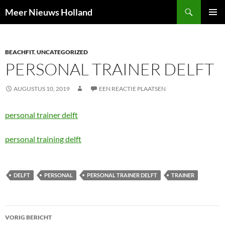
Ga
Zoeken
Meer Nieuws Holland
naar
PRIMAI
de
MENU
inhoud
BEACHFIT
,
UNCATEGORIZED
PERSONAL TRAINER DELFT
AUGUSTUS 10, 2019
EEN REACTIE PLAATSEN
personal trainer delft
personal training delft
DELFT
PERSONAL
PERSONAL TRAINER DELFT
TRAINER
Bericht
VORIG BERICHT