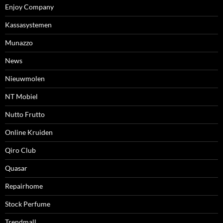
Enjoy Company
Kassasystemen
Munazzo
News
Nieuwmolen
NT Mobiel
Nutto Frutto
Online Kruiden
Qiro Club
Quasar
Repairhome
Stock Perfume
Trendmall