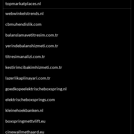
topmarkatplaces.nl
webwinkelstrends.nl
cbmuhendislik.com
balanslamavetitresim.com.tr
yerindebalanshizmeti.com.tr
titresimanalizi.com.tr
kestirimcibakimhizmeti.com.tr
lazerlikaplinayari.com.tr
goedkopeelektrischeboxspring.nl
elektrischeboxsprings.com
kleinehoekbanken.nl
boxspringmettvlift.eu
cinewallmethaard.eu