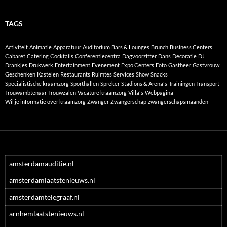
TAGS
Activiteit
Animatie
Apparatuur
Auditorium
Bars & Lounges
Brunch
Business Centers
Cabaret
Catering
Cocktails
Conferentiecentra
Dagvoorzitter
Dans
Decoratie
DJ
Drankjes
Drukwerk
Entertainment
Evenement
Expo Centers
Foto
Gastheer
Gastvrouw
Geschenken
Kastelen
Restaurants
Ruimtes
Services
Show
Snacks
Specialistische kraamzorg
Sporthallen
Spreker
Stadions & Arena's
Trainingen
Transport
Trouwambtenaar
Trouwzalen
Vacature kraamzorg
Villa's
Webpagina
Wil je informatie over kraamzorg
Zwanger
Zwangerschap
zwangerschapsmaanden
amsterdamauditie.nl
amsterdamlaatstenieuws.nl
amsterdamtelegraaf.nl
arnhemlaatstenieuws.nl