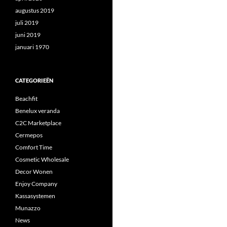
augustus 2019
juli 2019
juni 2019
januari 1970
CATEGORIEËN
Beachfit
Benelux veranda
C2C Marketplace
Cermepos
Comfort Time
Cosmetic Wholesale
Decor Wonen
Enjoy Company
Kassasystemen
Munazzo
News