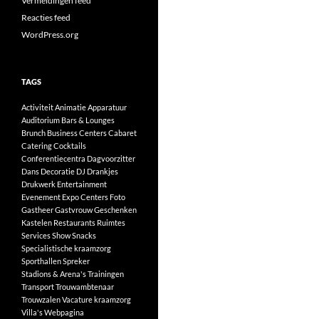
Vermeldingen feed
Reacties feed
WordPress.org
TAGS
Activiteit
Animatie
Apparatuur
Auditorium
Bars & Lounges
Brunch
Business Centers
Cabaret
Catering
Cocktails
Conferentiecentra
Dagvoorzitter
Dans
Decoratie
DJ
Drankjes
Drukwerk
Entertainment
Evenement
Expo Centers
Foto
Gastheer
Gastvrouw
Geschenken
Kastelen
Restaurants
Ruimtes
Services
Show
Snacks
Specialistische kraamzorg
Sporthallen
Spreker
Stadions & Arena's
Trainingen
Transport
Trouwambtenaar
Trouwzalen
Vacature kraamzorg
Villa's
Webpagina