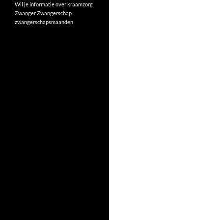
Wil je informatie over kraamzorg
Zwanger
Zwangerschap
zwangerschapsmaanden