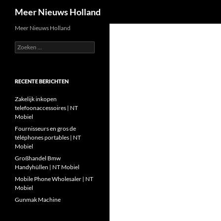
Zoeken
Meer Nieuws Holland
Ga
Meer Nieuws Holland
naar
Zoeken
de
naar:
inhoud
RECENTE BERICHTEN
Zakelijk inkopen
telefoonaccessoires | NT
Mobiel
Fournisseurs en gros de
téléphones portables | NT
Mobiel
Großhandel Bmw
Handyhüllen | NT Mobiel
Mobile Phone Wholesaler | NT
Mobiel
Gunmak Machine