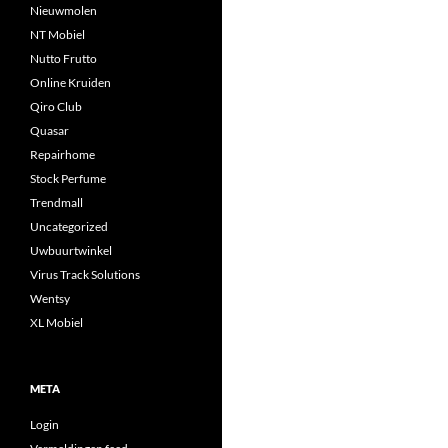
Nieuwmolen
NT Mobiel
Nutto Frutto
Online Kruiden
Qiro Club
Quasar
Repairhome
Stock Perfume
Trendmall
Uncategorized
Uwbuurtwinkel
Virus Track Solutions
Wentsy
XL Mobiel
META
Login