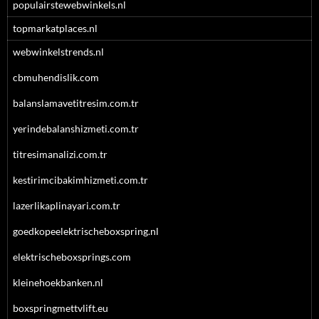
populairstewebwinkels.nl
topmarkatplaces.nl
webwinkelstrends.nl
cbmuhendislik.com
balanslamavetitresim.com.tr
yerindebalanshizmeti.com.tr
titresimanalizi.com.tr
kestirimcibakimhizmeti.com.tr
lazerlikaplinayari.com.tr
goedkopeelektrischeboxspring.nl
elektrischeboxsprings.com
kleinehoekbanken.nl
boxspringmettvlift.eu