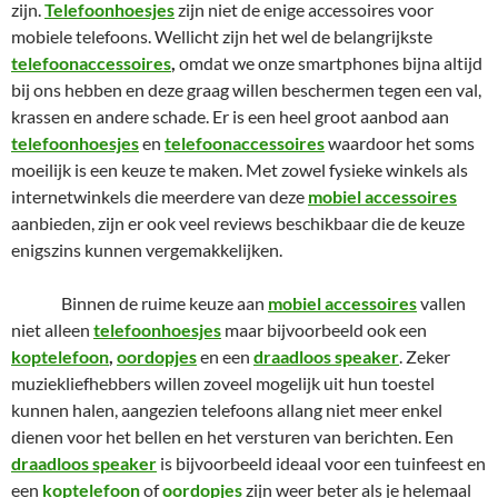
zijn.
Telefoonhoesjes
zijn niet de enige accessoires voor
mobiele telefoons. Wellicht zijn het wel de belangrijkste
telefoonaccessoires
,
omdat we onze smartphones bijna altijd
bij ons hebben en deze graag willen beschermen tegen een val,
krassen en andere schade. Er is een heel groot aanbod aan
telefoonhoesjes
en
telefoonaccessoires
waardoor het soms
moeilijk is een keuze te maken. Met zowel fysieke winkels als
internetwinkels die meerdere van deze
mobiel accessoires
aanbieden, zijn er ook veel reviews beschikbaar die de keuze
enigszins kunnen vergemakkelijken.
Binnen de ruime keuze aan
mobiel accessoires
vallen
niet alleen
telefoonhoesjes
maar bijvoorbeeld ook een
koptelefoon
,
oordopjes
en een
draadloos speaker
. Zeker
muziekliefhebbers willen zoveel mogelijk uit hun toestel
kunnen halen, aangezien telefoons allang niet meer enkel
dienen voor het bellen en het versturen van berichten. Een
draadloos speaker
is bijvoorbeeld ideaal voor een tuinfeest en
een
koptelefoon
of
oordopjes
zijn weer beter als je helemaal