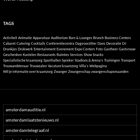
TAGS
Activiteit
Animatie
Apparatuur
Auditorium
Bars & Lounges
Brunch
Business Centers
Cabaret
Catering
Cocktails
Conferentiecentra
Dagvoorzitter
Dans
Decoratie
DJ
Drankjes
Drukwerk
Entertainment
Evenement
Expo Centers
Foto
Gastheer
Gastvrouw
Geschenken
Kastelen
Restaurants
Ruimtes
Services
Show
Snacks
Specialistische kraamzorg
Sporthallen
Spreker
Stadions & Arena's
Trainingen
Transport
Trouwambtenaar
Trouwzalen
Vacature kraamzorg
Villa's
Webpagina
Wil je informatie over kraamzorg
Zwanger
Zwangerschap
zwangerschapsmaanden
amsterdamauditie.nl
amsterdamlaatstenieuws.nl
amsterdamtelegraaf.nl