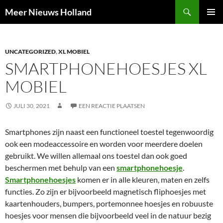
Ga
Zoeken
Meer Nieuws Holland
naar
PRIMAI
de
MENU
inhoud
UNCATEGORIZED
,
XL MOBIEL
SMARTPHONEHOESJES XL
MOBIEL
JULI 30, 2021
EEN REACTIE PLAATSEN
Smartphones zijn naast een functioneel toestel tegenwoordig
ook een modeaccessoire en worden voor meerdere doelen
gebruikt. We willen allemaal ons toestel dan ook goed
beschermen met behulp van een
smartphonehoesje
.
Smartphonehoesjes
komen er in alle kleuren, maten en zelfs
functies. Zo zijn er bijvoorbeeld magnetisch fliphoesjes met
kaartenhouders, bumpers, portemonnee hoesjes en robuuste
hoesjes voor mensen die bijvoorbeeld veel in de natuur bezig