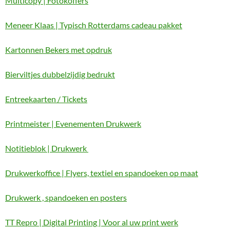
Multicopy | Fotokoffers
Meneer Klaas | Typisch Rotterdams cadeau pakket
Kartonnen Bekers met opdruk
Bierviltjes dubbelzijdig bedrukt
Entreekaarten / Tickets
Printmeister | Evenementen Drukwerk
Notitieblok | Drukwerk
Drukwerkoffice | Flyers, textiel en spandoeken op maat
Drukwerk , spandoeken en posters
TT Repro | Digital Printing | Voor al uw print werk