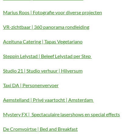
Marius Roos | Fotografie voor diverse projecten
VR-zichtbaar | 360 panorama rondleiding
Aceituna Catering | Tapas Vegetariano
Steppin Lelystad | Beleef Lelystad per Step
Studio 21 | Studio verhuur | Hilversum
Taxi DA | Personenvervoer
Aemstelland | Privé vaartocht | Amsterdam
Mystery FX | Spectaculaire lasershows en special effects
De Cromvoirtse | Bed and Breakfast