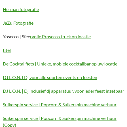
Herman fotografie
JaZu Fotografie
Yosecco | Sfee
rvolle Prosecco truck op locatie
titel
De Cocktailfiets | Unieke, mobiele cocktailbar op uw locatie
DJ L.O.N. | Dj voor alle soorten events en feesten
DJ L.O.N. | Dj inclusief dj apparatuur, voor ieder feest inzetbaar
Suikerspin service | Popcorn & Suikerspin machine verhuur
Suikerspin service | Popcorn & Suikerspin machine verhuur
(Copy)