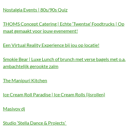
Nostalgia Events | 80s/90s Quiz
THOMS Concept Catering | Echte ‘Twentse’ Foodtrucks | Op
maat gemaakt voor jouw evenement!
Een Virtual Reality Experience bij jou op locatie!
Smokie Bear | Luxe Lunch of brunch met verse bagels met o.a.
ambachtelijk gerookte zalm
The Manipuri Kitchen
Ice Cream Roll Paradise | Ice Cream Rolls (ijsrollen)
Masivov dj
Studio ‘Stella Dance & Projects’