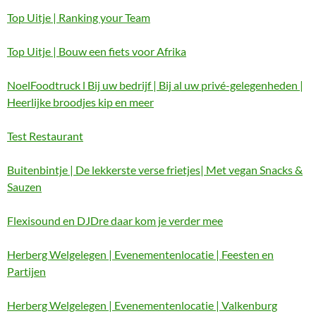
Top Uitje | Ranking your Team
Top Uitje | Bouw een fiets voor Afrika
NoelFoodtruck l Bij uw bedrijf | Bij al uw privé-gelegenheden |
Heerlijke broodjes kip en meer
Test Restaurant
Buitenbintje | De lekkerste verse frietjes| Met vegan Snacks &
Sauzen
Flexisound en DJDre daar kom je verder mee
Herberg Welgelegen | Evenementenlocatie | Feesten en
Partijen
Herberg Welgelegen | Evenementenlocatie | Valkenburg