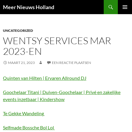
Ga
Zoeken
Meer Nieuws Holland
naar
PRIMAI
de
MENU
inhoud
UNCATEGORIZED
WENTSY SERVICES MAR
2023-EN
MAART 21, 2023
EEN REACTIE PLAATSEN
Quinten van Hilten | Ervaren Allround DJ
Goochelaar Titani | Duiven-Goochelaar | Privé en zakelijke
events inzetbaar | Kindershow
Te Gekke Wandeling
Selfmade Bossche Bol Lol