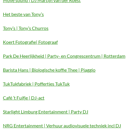
Move sound | DJ Martijn van der Roest
Het beste van Tony’s
Tony’s | Tony’s Churros
Koert Fotografie| Fotograaf
Park De Heerlijkheid | Party- en Congrescentrum | Rotterdam
Barista Hans | Biologische koffie Thee | Piaggio
TukTukfabriek | Poffertjes TukTuk
Café ’t Fuifje | DJ-act
Starlight Limburg Entertainment | Party DJ
NRG Entertainment | Verhuur audiovisuele techniek incl DJ