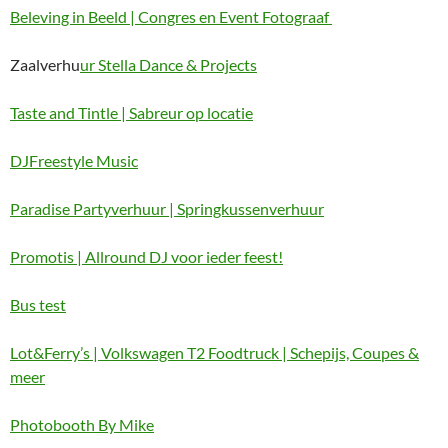
Beleving in Beeld | Congres en Event Fotograaf
Zaalverhu
ur Stella Dance & Projects
Taste and Tintle | Sabreur op locatie
DJFreestyle Music
Paradise Partyverhuur | Springkussenverhuur
Promotis | Allround DJ voor ieder feest!
Bus test
Lot&Ferry’s | Volkswagen T2 Foodtruck | Schepijs, Coupes &
meer
Photobooth By Mike