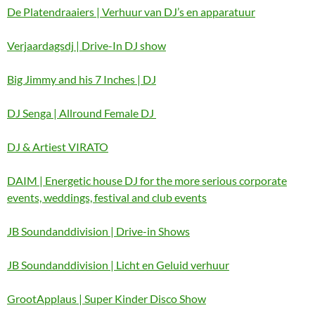
De Platendraaiers | Verhuur van DJ’s en apparatuur
Verjaardagsdj | Drive-In DJ show
Big Jimmy and his 7 Inches | DJ
DJ Senga | Allround Female DJ
DJ & Artiest VIRATO
DAIM | Energetic house DJ for the more serious corporate
events, weddings, festival and club events
JB Soundanddivision | Drive-in Shows
JB Soundanddivision | Licht en Geluid verhuur
GrootApplaus | Super Kinder Disco Show