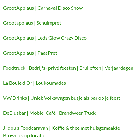
GrootApplaus | Carnaval Disco Show
Grootapplaus | Schuimpret
GrootApplaus | Leds Glow Crazy Disco
GrootApplaus | PaasPret
Foodtruck | Bedrijfs- privé feesten | Bruiloften | Verjaardagen
La Boule d’Or | Loukoumades
VW Drinks | Uniek Volkswagen busje als bar op je feest
DeBlusbar | Mobiel Café | Brandweer Truck
Jildou’s Foodcaravan | Koffie & thee met huisgemaakte
Brownies op locatie