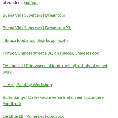
of zonder ch
auffeur
Buena Vida Supercars | Dreamtour
Buena Vida Supercars | Dreamtour XL
Tiktaco foodtruck | Snacks op locatie
Hotpot, Chinese street BBQ on spieces, Chinese Food
De smulkar | Frietwagen of foodtruck bij u thuis of op het
werk
st-Art | Painting Workshop
Buitenbintje | De lekkerste Verse friet uit een bijzondere
Foodtruck
De Elfde Elf | Poffertjes Foodtruck