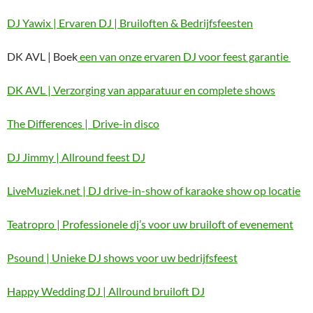
DJ Yawix | Ervaren DJ | Bruiloften & Bedrijfsfeesten
DK AVL | Boek
een van onze ervaren DJ voor feest garantie
DK AVL | Verzorging van apparatuur en complete shows
The Differences | Drive-in disco
DJ Jimmy | Allround feest DJ
LiveMuziek.net | DJ drive-in-show of karaoke show op locatie
Teatropro | Professionele dj’s voor uw bruiloft of evenement
Psound | Unieke DJ shows voor uw bedrijfsfeest
Happy Wedding DJ | Allround bruiloft DJ