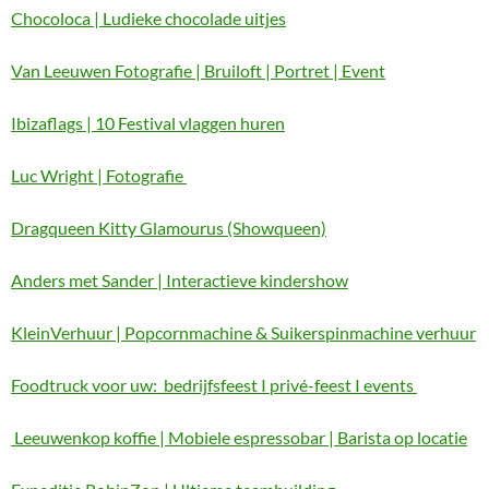
Chocoloca | Ludieke chocolade uitjes
Van Leeuwen Fotografie | Bruiloft | Portret | Event
Ibizaflags | 10 Festival vlaggen huren
Luc Wright | Fotografie
Dragqueen Kitty Glamourus (Showqueen)
Anders met Sander | Interactieve kindershow
KleinVerhuur | Popcornmachine & Suikerspinmachine verhuur
Foodtruck voor uw: bedrijfsfeest I privé-feest I events
Leeuwenkop koffie | Mobiele espressobar | Barista op locatie