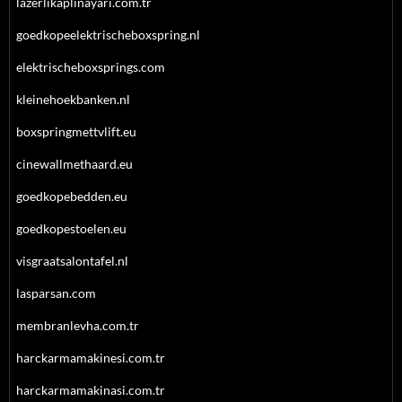
lazerlikaplinayari.com.tr
goedkopeelektrischeboxspring.nl
elektrischeboxsprings.com
kleinehoekbanken.nl
boxspringmettvlift.eu
cinewallmethaard.eu
goedkopebedden.eu
goedkopestoelen.eu
visgraatsalontafel.nl
lasparsan.com
membranlevha.com.tr
harckarmamakinesi.com.tr
harckarmamakinasi.com.tr