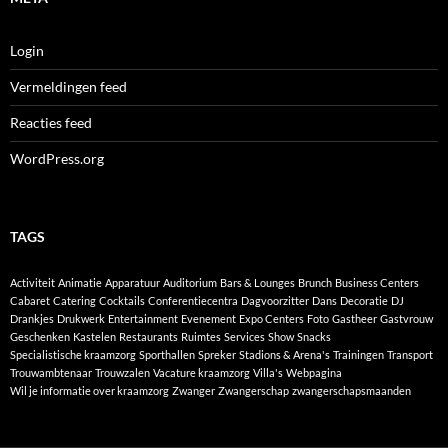
Login
Vermeldingen feed
Reacties feed
WordPress.org
TAGS
Activiteit
Animatie
Apparatuur
Auditorium
Bars & Lounges
Brunch
Business Centers
Cabaret
Catering
Cocktails
Conferentiecentra
Dagvoorzitter
Dans
Decoratie
DJ
Drankjes
Drukwerk
Entertainment
Evenement
Expo Centers
Foto
Gastheer
Gastvrouw
Geschenken
Kastelen
Restaurants
Ruimtes
Services
Show
Snacks
Specialistische kraamzorg
Sporthallen
Spreker
Stadions & Arena's
Trainingen
Transport
Trouwambtenaar
Trouwzalen
Vacature kraamzorg
Villa's
Webpagina
Wil je informatie over kraamzorg
Zwanger
Zwangerschap
zwangerschapsmaanden