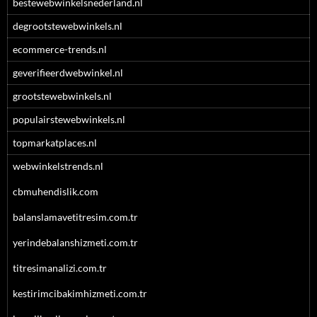
bestewebwinkelsnederland.nl
degrootstewebwinkels.nl
ecommerce-trends.nl
geverifieerdwebwinkel.nl
grootstewebwinkels.nl
populairstewebwinkels.nl
topmarkatplaces.nl
webwinkelstrends.nl
cbmuhendislik.com
balanslamavetitresim.com.tr
yerindebalanshizmeti.com.tr
titresimanalizi.com.tr
kestirimcibakimhizmeti.com.tr