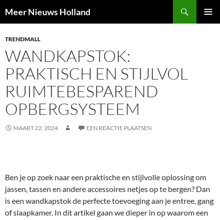
Ga
Zoeken
Meer Nieuws Holland
naar
PRIMAI
de
MENU
TRENDMALL
inhoud
WANDKAPSTOK:
PRAKTISCH EN STIJLVOL
RUIMTEBESPAREND
OPBERGSYSTEEM
MAART 22, 2024
EEN REACTIE PLAATSEN
Ben je op zoek naar een praktische en stijlvolle oplossing om
jassen, tassen en andere accessoires netjes op te bergen? Dan
is een wandkapstok de perfecte toevoeging aan je entree, gang
of slaapkamer. In dit artikel gaan we dieper in op waarom een