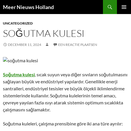
Ga
Zoeken
Meer Nieuws Holland
naar
PRIMAI
de
MENU
UNCATEGORIZED
inhoud
SOĞUTMA KULESI
DECEMBER 11, 2024
EEN REACTIE PLAATSEN
Soğutma kulesi
, sıcak suyun veya diğer sıvıların soğutulmasını
sağlayan büyük ve endüstriyel yapılardır. Genellikle enerji
santralleri, endüstriyel tesisler ve büyük ölçekli iklimlendirme
sistemlerinde kullanılır. Soğutma kulelerinin temel amacı,
çevreye yayılan fazla ısıyı atarak sistemin optimum sıcaklıkta
çalışmasını sağlamaktır.
Soğutma kuleleri, çalışma prensibine göre iki ana türe ayrılır: