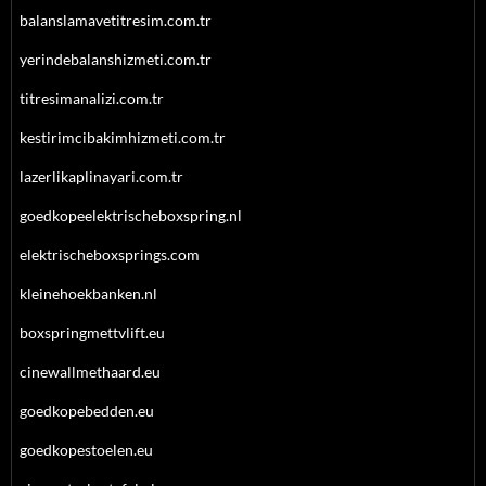
balanslamavetitresim.com.tr
yerindebalanshizmeti.com.tr
titresimanalizi.com.tr
kestirimcibakimhizmeti.com.tr
lazerlikaplinayari.com.tr
goedkopeelektrischeboxspring.nl
elektrischeboxsprings.com
kleinehoekbanken.nl
boxspringmettvlift.eu
cinewallmethaard.eu
goedkopebedden.eu
goedkopestoelen.eu