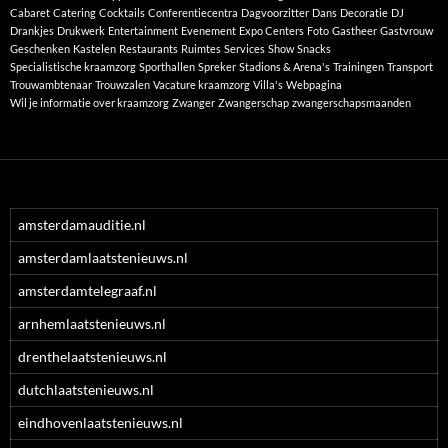
Cabaret
Catering
Cocktails
Conferentiecentra
Dagvoorzitter
Dans
Decoratie
DJ
Drankjes
Drukwerk
Entertainment
Evenement
Expo Centers
Foto
Gastheer
Gastvrouw
Geschenken
Kastelen
Restaurants
Ruimtes
Services
Show
Snacks
Specialistische kraamzorg
Sporthallen
Spreker
Stadions & Arena's
Trainingen
Transport
Trouwambtenaar
Trouwzalen
Vacature kraamzorg
Villa's
Webpagina
Wil je informatie over kraamzorg
Zwanger
Zwangerschap
zwangerschapsmaanden
amsterdamauditie.nl
amsterdamlaatstenieuws.nl
amsterdamtelegraaf.nl
arnhemlaatstenieuws.nl
drenthelaatstenieuws.nl
dutchlaatstenieuws.nl
eindhovenlaatstenieuws.nl