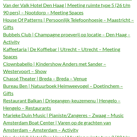
Van der Valk Hotel Den Haag | Meeting ruimte type 5 (26 t/m
90 pers) – Nootdorp – Meeting Spaces
House Of Patterns | Persoonlijk Telefoonhoesje – Maastricht –
Gifts
Bubbels Club | Champagne proeverij op locatie – Den Haag –
Activity
Kaffeetaria | De Koffiebar | Utrecht – Utrecht – Meeting
Spaces
Clownbabello | Kindershow Anders met Sander –
Westervoort – Show
Chassé Theater | Breda – Breda – Venue
Bureau Ben | Natuurboek Heimweevogel – Doetinchem –
Gifts
Restaurant Balkan | Driegangen-keuzemenu | Hengelo –
Hengelo – Restaurants
Marieke Duin Music | Pianiste/Zangeres – Zwaag – Music
Amsterdam Boat Center | Varen op de grachten van
Amsterdam – Amsterdam – Activity