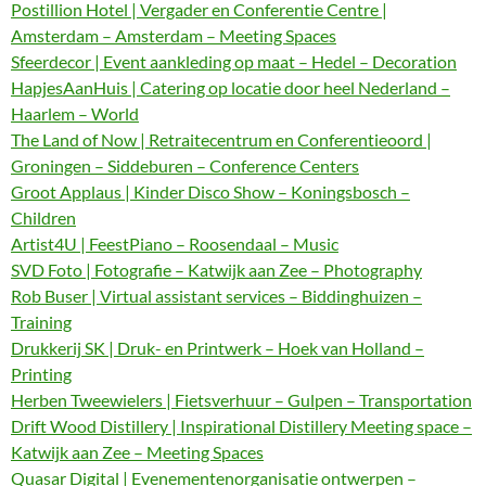
Postillion Hotel | Vergader en Conferentie Centre |
Amsterdam – Amsterdam – Meeting Spaces
Sfeerdecor | Event aankleding op maat – Hedel – Decoration
HapjesAanHuis | Catering op locatie door heel Nederland –
Haarlem – World
The Land of Now | Retraitecentrum en Conferentieoord |
Groningen – Siddeburen – Conference Centers
Groot Applaus | Kinder Disco Show – Koningsbosch –
Children
Artist4U | FeestPiano – Roosendaal – Music
SVD Foto | Fotografie – Katwijk aan Zee – Photography
Rob Buser | Virtual assistant services – Biddinghuizen –
Training
Drukkerij SK | Druk- en Printwerk – Hoek van Holland –
Printing
Herben Tweewielers | Fietsverhuur – Gulpen – Transportation
Drift Wood Distillery | Inspirational Distillery Meeting space –
Katwijk aan Zee – Meeting Spaces
Quasar Digital | Evenementenorganisatie ontwerpen –