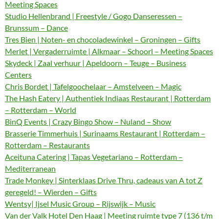
Meeting Spaces
Studio Hellenbrand | Freestyle / Gogo Danseressen –
Brunssum – Dance
Tres Bien | Noten- en chocoladewinkel – Groningen – Gifts
Merlet | Vergaderruimte | Alkmaar – Schoorl – Meeting Spaces
Skydeck | Zaal verhuur | Apeldoorn – Teuge – Business
Centers
Chris Bordet | Tafelgoochelaar – Amstelveen – Magic
The Hash Eatery | Authentiek Indiaas Restaurant | Rotterdam
– Rotterdam – World
BinQ Events | Crazy Bingo Show – Nuland – Show
Brasserie Timmerhuis | Surinaams Restaurant | Rotterdam –
Rotterdam – Restaurants
Aceituna Catering | Tapas Vegetariano – Rotterdam –
Mediterranean
Trade Monkey | Sinterklaas Drive Thru, cadeaus van A tot Z
geregeld! – Wierden – Gifts
Wentsy| Ijsel Music Group – Rijswijk – Music
Van der Valk Hotel Den Haag | Meeting ruimte type 7 (136 t/m