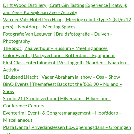
Drift Wood Distillery | Craft Gin Tasting Experience | Katwijk
aan Zee – Katwijk aan Zee – Activity
Van der Valk Hotel Den Haag | Meeting ruimte type 2 (8 t/m 12
pers) – Nootdorp – Meeting Spaces
Fotografie Van Leeuwen | Bruidsfotografie – Duiven –
Photography
The Spot | Zaalverhuur – Bussum – Meeting Spaces
Color Events | Partyverhuur – Rotterdam – Equipment
First Class Entertainment | Vestinggolf | Naarden – Naarden –
Activity
1Duizend1Nacht | Vader Abraham lal show – Oss – Show
BinQ Events | Themafeest Back tot the ’80&’90 – Nuland –
Show
Studio 21 | Studio verhuur | Hilversum – Hilversum –
Conference Centers
Eventerim | Event- & Congresmanagement – Hoofddorp –
Miscellaneous
Plaza Danza | Privédanslessen t.b.v. openingsdans – Groningen