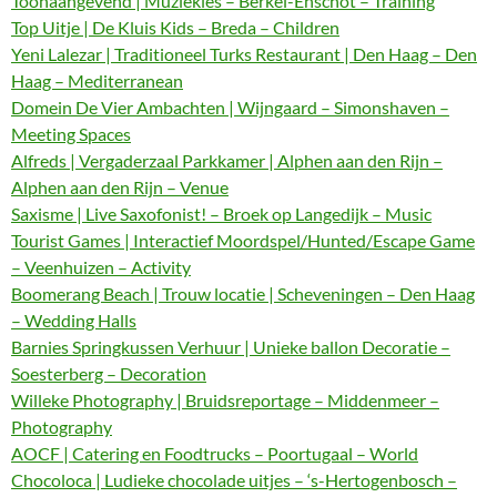
Toonaangevend | Muziekles – Berkel-Enschot – Training
Top Uitje | De Kluis Kids – Breda – Children
Yeni Lalezar | Traditioneel Turks Restaurant | Den Haag – Den
Haag – Mediterranean
Domein De Vier Ambachten | Wijngaard – Simonshaven –
Meeting Spaces
Alfreds | Vergaderzaal Parkkamer | Alphen aan den Rijn –
Alphen aan den Rijn – Venue
Saxisme | Live Saxofonist! – Broek op Langedijk – Music
Tourist Games | Interactief Moordspel/Hunted/Escape Game
– Veenhuizen – Activity
Boomerang Beach | Trouw locatie | Scheveningen – Den Haag
– Wedding Halls
Barnies Springkussen Verhuur | Unieke ballon Decoratie –
Soesterberg – Decoration
Willeke Photography | Bruidsreportage – Middenmeer –
Photography
AOCF | Catering en Foodtrucks – Poortugaal – World
Chocoloca | Ludieke chocolade uitjes – ‘s-Hertogenbosch –