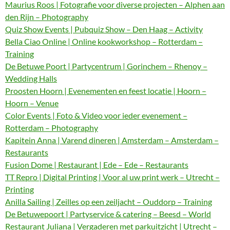
Maurius Roos | Fotografie voor diverse projecten – Alphen aan
den Rijn – Photography
Quiz Show Events | Pubquiz Show – Den Haag – Activity
Bella Ciao Online | Online kookworkshop – Rotterdam –
Training
De Betuwe Poort | Partycentrum | Gorinchem – Rhenoy –
Wedding Halls
Proosten Hoorn | Evenementen en feest locatie | Hoorn –
Hoorn – Venue
Color Events | Foto & Video voor ieder evenement –
Rotterdam – Photography
Kapitein Anna | Varend dineren | Amsterdam – Amsterdam –
Restaurants
Fusion Dome | Restaurant | Ede – Ede – Restaurants
TT Repro | Digital Printing | Voor al uw print werk – Utrecht –
Printing
Anilla Sailing | Zeilles op een zeiljacht – Ouddorp – Training
De Betuwepoort | Partyservice & catering – Beesd – World
Restaurant Juliana | Vergaderen met parkuitzicht | Utrecht –