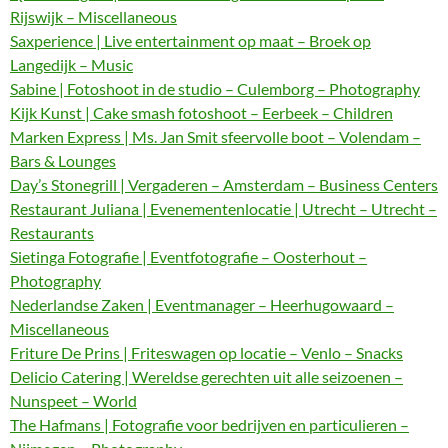
Rijswijk – Miscellaneous
Saxperience | Live entertainment op maat – Broek op
Langedijk – Music
Sabine | Fotoshoot in de studio – Culemborg – Photography
Kijk Kunst | Cake smash fotoshoot – Eerbeek – Children
Marken Express | Ms. Jan Smit sfeervolle boot – Volendam –
Bars & Lounges
Day’s Stonegrill | Vergaderen – Amsterdam – Business Centers
Restaurant Juliana | Evenementenlocatie | Utrecht – Utrecht –
Restaurants
Sietinga Fotografie | Eventfotografie – Oosterhout –
Photography
Nederlandse Zaken | Eventmanager – Heerhugowaard –
Miscellaneous
Friture De Prins | Friteswagen op locatie – Venlo – Snacks
Delicio Catering | Wereldse gerechten uit alle seizoenen –
Nunspeet – World
The Hafmans | Fotografie voor bedrijven en particulieren –