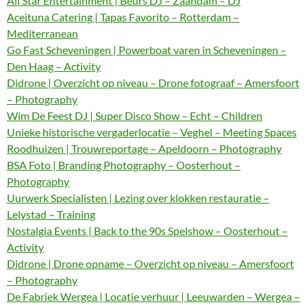
All Star Entertainment | Beurs DJ – Zaandam – DJ
Aceituna Catering | Tapas Favorito – Rotterdam –
Mediterranean
Go Fast Scheveningen | Powerboat varen in Scheveningen –
Den Haag – Activity
Didrone | Overzicht op niveau – Drone fotograaf – Amersfoort
– Photography
Wim De Feest DJ | Super Disco Show – Echt – Children
Unieke historische vergaderlocatie – Veghel – Meeting Spaces
Roodhuizen | Trouwreportage – Apeldoorn – Photography
BSA Foto | Branding Photography – Oosterhout –
Photography
Uurwerk Specialisten | Lezing over klokken restauratie –
Lelystad – Training
Nostalgia Events | Back to the 90s Spelshow – Oosterhout –
Activity
Didrone | Drone opname – Overzicht op niveau – Amersfoort
– Photography
De Fabriek Wergea | Locatie verhuur | Leeuwarden – Wergea –