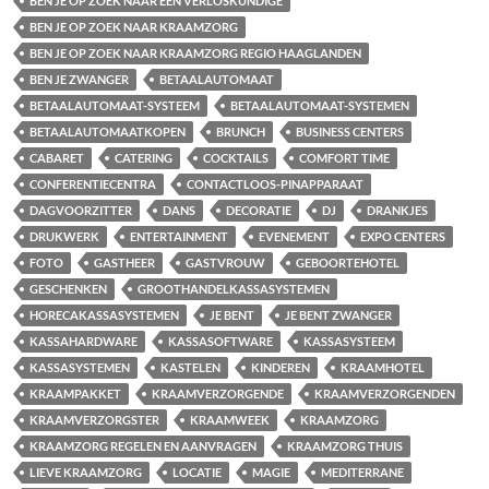
BEN JE OP ZOEK NAAR EEN VERLOSKUNDIGE
BEN JE OP ZOEK NAAR KRAAMZORG
BEN JE OP ZOEK NAAR KRAAMZORG REGIO HAAGLANDEN
BEN JE ZWANGER
BETAALAUTOMAAT
BETAALAUTOMAAT-SYSTEEM
BETAALAUTOMAAT-SYSTEMEN
BETAALAUTOMAATKOPEN
BRUNCH
BUSINESS CENTERS
CABARET
CATERING
COCKTAILS
COMFORT TIME
CONFERENTIECENTRA
CONTACTLOOS-PINAPPARAAT
DAGVOORZITTER
DANS
DECORATIE
DJ
DRANKJES
DRUKWERK
ENTERTAINMENT
EVENEMENT
EXPO CENTERS
FOTO
GASTHEER
GASTVROUW
GEBOORTEHOTEL
GESCHENKEN
GROOTHANDELKASSASYSTEMEN
HORECAKASSASYSTEMEN
JE BENT
JE BENT ZWANGER
KASSAHARDWARE
KASSASOFTWARE
KASSASYSTEEM
KASSASYSTEMEN
KASTELEN
KINDEREN
KRAAMHOTEL
KRAAMPAKKET
KRAAMVERZORGENDE
KRAAMVERZORGENDEN
KRAAMVERZORGSTER
KRAAMWEEK
KRAAMZORG
KRAAMZORG REGELEN EN AANVRAGEN
KRAAMZORG THUIS
LIEVE KRAAMZORG
LOCATIE
MAGIE
MEDITERRANE