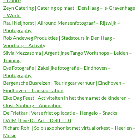
– Dance
Zeyn Catering | Catering op maat | Den Haag – ‘s-Gravenhage
– World
Raul Neijhorst | Allround Mensenfotograaf – Rijswijk –
Photography
Rob Andeweg Produkties | Stadstours in Den Haag –
Voorburg – Activity
Silvia Mezzasoma | Argentijnse Tango Workshops – Leiden –
Training
Eye Fotografie | Zakelijke fotografie – Eindhoven –
Photography
Bergensche Busreizen | Touringcar verhuur | Eindhoven –
Eindhoven – Transportation
Elke Dag Feest | Activiteiten in het thema met de kinderen –
Oost-Souburg – Animation
De Frietkar | Verse friet op locatie – Hengelo – Snacks
DAIM | Live DJ-Act – Delft – DJ
Richard Rohi | Solo saxophonist met virtual orkest – Heerlen –
Music