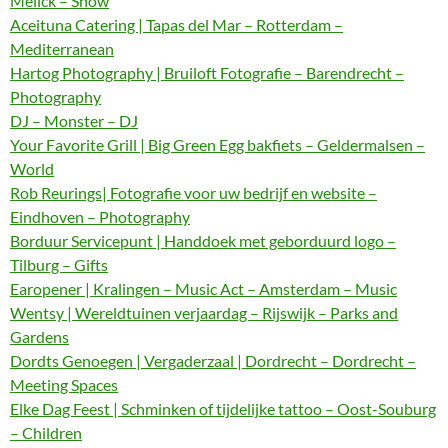
Melick – Show
Aceituna Catering | Tapas del Mar – Rotterdam –
Mediterranean
Hartog Photography | Bruiloft Fotografie – Barendrecht –
Photography
DJ – Monster – DJ
Your Favorite Grill | Big Green Egg bakfiets – Geldermalsen –
World
Rob Reurings| Fotografie voor uw bedrijf en website –
Eindhoven – Photography
Borduur Servicepunt | Handdoek met geborduurd logo –
Tilburg – Gifts
Earopener | Kralingen – Music Act – Amsterdam – Music
Wentsy | Wereldtuinen verjaardag – Rijswijk – Parks and
Gardens
Dordts Genoegen | Vergaderzaal | Dordrecht – Dordrecht –
Meeting Spaces
Elke Dag Feest | Schminken of tijdelijke tattoo – Oost-Souburg
– Children