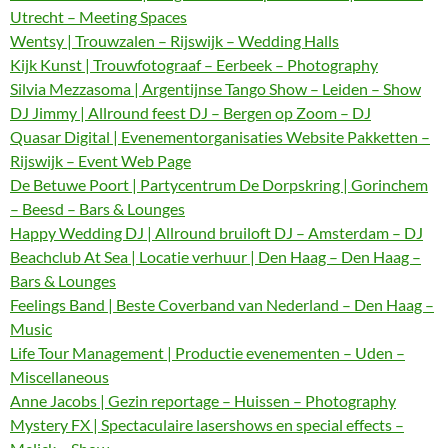
Utrecht – Meeting Spaces
Wentsy | Trouwzalen – Rijswijk – Wedding Halls
Kijk Kunst | Trouwfotograaf – Eerbeek – Photography
Silvia Mezzasoma | Argentijnse Tango Show – Leiden – Show
DJ Jimmy | Allround feest DJ – Bergen op Zoom – DJ
Quasar Digital | Evenementorganisaties Website Pakketten –
Rijswijk – Event Web Page
De Betuwe Poort | Partycentrum De Dorpskring | Gorinchem
– Beesd – Bars & Lounges
Happy Wedding DJ | Allround bruiloft DJ – Amsterdam – DJ
Beachclub At Sea | Locatie verhuur | Den Haag – Den Haag –
Bars & Lounges
Feelings Band | Beste Coverband van Nederland – Den Haag –
Music
Life Tour Management | Productie evenementen – Uden –
Miscellaneous
Anne Jacobs | Gezin reportage – Huissen – Photography
Mystery FX | Spectaculaire lasershows en special effects –