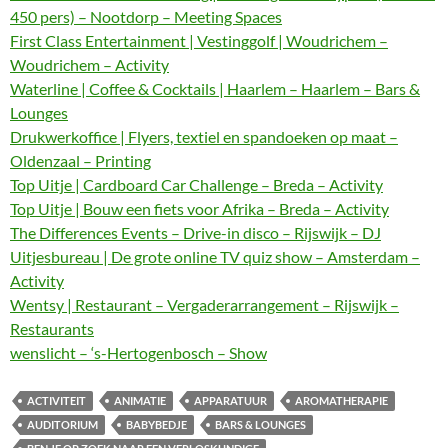
450 pers) – Nootdorp – Meeting Spaces
First Class Entertainment | Vestinggolf | Woudrichem –
Woudrichem – Activity
Waterline | Coffee & Cocktails | Haarlem – Haarlem – Bars &
Lounges
Drukwerkoffice | Flyers, textiel en spandoeken op maat –
Oldenzaal – Printing
Top Uitje | Cardboard Car Challenge – Breda – Activity
Top Uitje | Bouw een fiets voor Afrika – Breda – Activity
The Differences Events – Drive-in disco – Rijswijk – DJ
Uitjesbureau | De grote online TV quiz show – Amsterdam –
Activity
Wentsy | Restaurant – Vergaderarrangement – Rijswijk –
Restaurants
wenslicht – ‘s-Hertogenbosch – Show
ACTIVITEIT
ANIMATIE
APPARATUUR
AROMATHERAPIE
AUDITORIUM
BABYBEDJE
BARS & LOUNGES