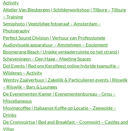
Activity
Altelier Van Biesbergen | Schilderworkshop | Tilburg – Tilburg
– Training
Semiphoto | Veelzijdige fotograaf – Amsterdam –
Photography
Perfect Sound Division | Verhuur van Professionele
Audiovisuele apparatuur – Amstelveen – Equipment
Boomerang Beach | Unieke vergaderruimte op het strand |
Scheveningen – Den Haag – Meeting Spaces
Dol Events | Red ons Kerstfeest online hybride teamuitje –
Wijdenes – Activity
Wentsy Zaalverhuur | Zakelijk & Particulieren events | Rijswijk
– Rijswijk – Bars & Lounges
De Evenementen Kamer | Evenementenbureau – Grou –
Miscellaneous
Movingcoffee | Italiaanse Koffie op Locatie – Zeewolde –
Drinks
De Cromvoirtse | Bed and Breakfast – Cromvoirt – Castles and
Villas