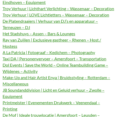
Eindhoven – Equipment
Troy Verhuur | Lichthart Verlichting – Wassenaar – Decoration
Troy Verhuur | LOVE Lichtletters – Wassenaar – Decoration
De Platendraaiers | Verhuur van DJ’s en apparatuur –
Terneuzen – DJ
Het Stadshuys – Assen – Bars & Lounges
Ray van Zuijlen | Exclusieve gastheer – Rhenen – Host /
Hostess
A La Patricia | Fotograaf – Kedichem – Photography
Taxi DA | Personenvervoer – Amersfoort – Transportation
Dol Events | Save the World – Online Teambuilding Game –
Wijdenes – Activity
Make-Up and Hair Artist Enya | Bruidsstyling – Rotterdam –
Miscellaneous
JB Soundanddivision | Licht en Geluid verhuur – Zwolle –
Equipment
Printmeister | Evenementen Drukwerk – Veenendaal –
Printing
De Mof | Ideale trouwlocatie | Amersfoort – Leusden –