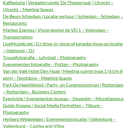
Kaffeetaria | Vergaderruimte ‘De Theaterzaal’ | Utrecht –
Utrecht – Meeting Spaces
De Beurs Schiedam | Locatie verhuur | Schiedam – Schiedam –
Restaurants
Marken Express | Visserskotter de VD 1 – Volendam –
Transportation
LiveMuziek.net | DJ drive-in-show of karaoke show op locatie
– Helmond – DJ
Trouwfotografie – Lelystad – Photography
Evenementen fotografie – Putten – Photography
Van der Valk Hotel Den Haag | Meeting ruimte type 1 (6 t/m 8
pers) – Nootdorp – Meeting Spaces
Park De Heerlijkheid | Party- en Congrescentrum | Rotterdam
– Rotterdam – Business Centers
Eventvisie | Evenementen bureau – Deventer – Miscellaneous
Guido Koppes | Social Media Portretten – Tilburg –
Photography
Herberg Welgelegen | Evenementenlocatie | Valkenburg –
Valkenburg – Castles and Villas