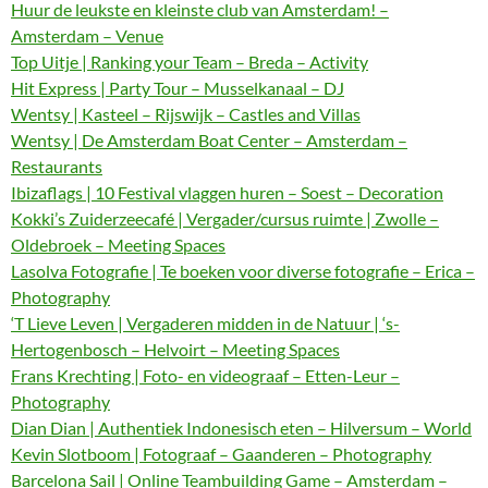
Huur de leukste en kleinste club van Amsterdam! –
Amsterdam – Venue
Top Uitje | Ranking your Team – Breda – Activity
Hit Express | Party Tour – Musselkanaal – DJ
Wentsy | Kasteel – Rijswijk – Castles and Villas
Wentsy | De Amsterdam Boat Center – Amsterdam –
Restaurants
Ibizaflags | 10 Festival vlaggen huren – Soest – Decoration
Kokki’s Zuiderzeecafé | Vergader/cursus ruimte | Zwolle –
Oldebroek – Meeting Spaces
Lasolva Fotografie | Te boeken voor diverse fotografie – Erica –
Photography
‘T Lieve Leven | Vergaderen midden in de Natuur | ‘s-
Hertogenbosch – Helvoirt – Meeting Spaces
Frans Krechting | Foto- en videograaf – Etten-Leur –
Photography
Dian Dian | Authentiek Indonesisch eten – Hilversum – World
Kevin Slotboom | Fotograaf – Gaanderen – Photography
Barcelona Sail | Online Teambuilding Game – Amsterdam –