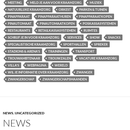
MEETING
MELD JE AAN VOOR KRAAMZORG
MUZIEK
NATUURLIJKE KRAAMZORG
ORKEST
PARKEN & TUINEN
PINAPPARAAT
PINAPPARAATHUREN
PINAPPARAATKOPEN
PINAUTOMAAT
PINAUTOMAATKOPEN
POSKASSASYSTEMEN
RESTAURANTS
RETAILKASSASYSTEMEN
RUIMTES
SCHRIJF JE IN VOOR KRAAMZORG
SERVICES
SHOW
SNACKS
SPECIALISTISCHE KRAAMZORG
SPORTHALLEN
SPREKER
STADIONS & ARENA'S
TRAININGEN
TRANSPORT
TROUWAMBTENAAR
TROUWZALEN
VACATURE KRAAMZORG
VILLA'S
WEBPAGINA
WERELD
WIL JE INFORMATIE OVER KRAAMZORG
ZWANGER
ZWANGERSCHAP
ZWANGERSCHAPSMAANDEN
NEWS
,
UNCATEGORIZED
NEWS