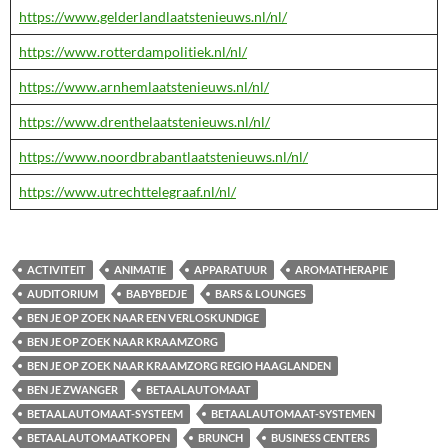
https://www.gelderlandlaatstenieuws.nl/nl/
https://www.rotterdampolitiek.nl/nl/
https://www.arnhemlaatstenieuws.nl/nl/
https://www.drenthelaatstenieuws.nl/nl/
https://www.noordbrabantlaatstenieuws.nl/nl/
https://www.utrechttelegraaf.nl/nl/
ACTIVITEIT
ANIMATIE
APPARATUUR
AROMATHERAPIE
AUDITORIUM
BABYBEDJE
BARS & LOUNGES
BEN JE OP ZOEK NAAR EEN VERLOSKUNDIGE
BEN JE OP ZOEK NAAR KRAAMZORG
BEN JE OP ZOEK NAAR KRAAMZORG REGIO HAAGLANDEN
BEN JE ZWANGER
BETAALAUTOMAAT
BETAALAUTOMAAT-SYSTEEM
BETAALAUTOMAAT-SYSTEMEN
BETAALAUTOMAATKOPEN
BRUNCH
BUSINESS CENTERS