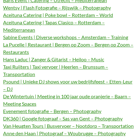
Baris Event | Catering – Utrecht – Mediterranean
Wentsy | Flash Fotografie – Rijswijk – Photography
Aceituna Catering | Poke bowl – Rotterdam – World
Aceituna Catering | Tapas Clasico – Rotterdam –
Mediterranean
Sabine Events | Diverse workshops – Amsterdam – Training
La Pucelle | Restaurant | Bergen op Zoom – Bergen op Zoom –
Restaurants
Hans Laduc | Zanger & Gitarist – Heiloo – Music
Taxi Ruijters | Taxi vervoer | Heerlen – Brunssum –
Transportation
Psound | Unieke DJ shows voor uw bedrijfsfeest – Etten-Leur
– DJ
De Wintertuin | Meeting in 100 jaar oude oranjerie – Baarn –
Meeting Spaces
Evenement fotografie – Bergen – Photography
DK360 | Google fotograaf – Sas van Gent – Photography
Van Heugten Tours | Busvervoer – Nootdorp – Transportation
Anne den Haan | Photograaf – Woubrugge – Photography