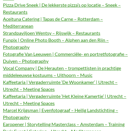
Pizza Drive Sneek | De lekkerste pizza’s op locatie – Sneek –
Restaurants
Aceituna Catering | Tapas de Carne – Rotterdam –
Mediterranean
Strandpaviljoen Wentsy – Rijswijk – Restaurants
Funpix | Online Photo Booth – Alphen aan den Rijn –
Photography
Fotografie Van Leeuwen | Commerciële- en portretfotografie –
Duiven – Photography
Vocal Company | De Herauten – trompettisten in prachtige
middeleeuwse kostuums – Uithoorn – Music
Kaffeetaria | Vergaderruimte ‘De Woonkamer’ | Utrecht –
Utrecht – Meeting Spaces
Kaffeetaria | Vergaderruimte ‘Het Kleine Kamertje’ | Utrecht –
Utrecht – Meeting Spaces
Marcel Krijgsman | Evenfotograaf – Heilig Landstichting –
Photography
Earopener | Storytelling Masterclass – Amsterdam – Training