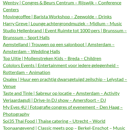
Wentsy | Congres & Beurs Centrum – Rijswijk – Conference
Centers
Movingcoffee | Barista Workshop – Zeewolde – Drinks
Harry Greve | Lounge achtergrondmuziek – Midlum – Music
Studio Hellenbrand | Event Ruimte tot 1000 pers | Brunssum –
Brunssum – Sport Halls
Aemstelland | Trouwen op een salonboot | Amsterdam –
Amsterdam – Wedding Halls
Top Uitje | Mollenstreken Kids – Breda – Children
Cololors Events | Entertainment voor iedere gelegenheid –
Rotterdam – Animation
Oxalex | Huur een prachtig dwarsgetuigd zeilschip – Lelystad –
Venue
Taste and Tinle | Sabreur op locatie – Amsterdam – Activity
Verjaardagsdj | Drive-In DJ show – Amersfoort – DJ
My Eyes 4U | Fotografie congres of evenement – Den Haag –
Photography
Soi35 Thai Food | Thaise catering – Utrecht – World
Toonaangevend | Classic meets pop – Berkel-Enschot – Music