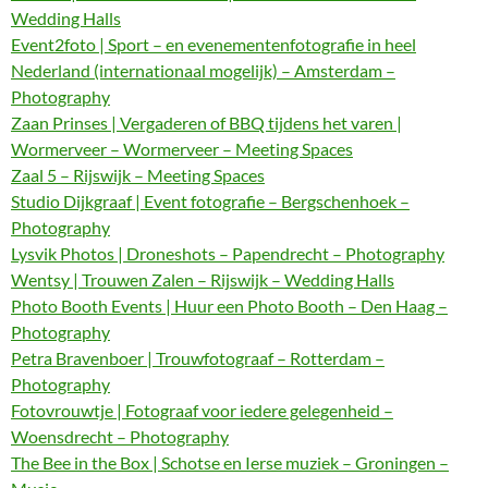
Wedding Halls
Event2foto | Sport – en evenementenfotografie in heel
Nederland (internationaal mogelijk) – Amsterdam –
Photography
Zaan Prinses | Vergaderen of BBQ tijdens het varen |
Wormerveer – Wormerveer – Meeting Spaces
Zaal 5 – Rijswijk – Meeting Spaces
Studio Dijkgraaf | Event fotografie – Bergschenhoek –
Photography
Lysvik Photos | Droneshots – Papendrecht – Photography
Wentsy | Trouwen Zalen – Rijswijk – Wedding Halls
Photo Booth Events | Huur een Photo Booth – Den Haag –
Photography
Petra Bravenboer | Trouwfotograaf – Rotterdam –
Photography
Fotovrouwtje | Fotograaf voor iedere gelegenheid –
Woensdrecht – Photography
The Bee in the Box | Schotse en Ierse muziek – Groningen –