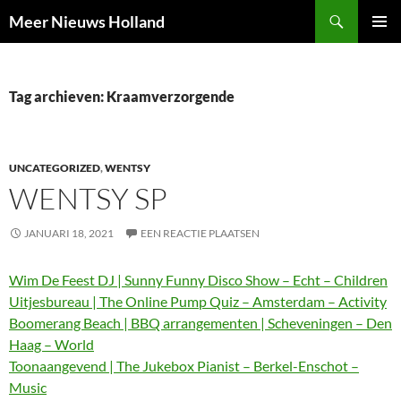
Ga
Zoeken
Meer Nieuws Holland
naar
PRIMAI
de
MENU
inhoud
Tag archieven: Kraamverzorgende
UNCATEGORIZED
,
WENTSY
WENTSY SP
JANUARI 18, 2021
EEN REACTIE PLAATSEN
Wim De Feest DJ | Sunny Funny Disco Show – Echt – Children
Uitjesbureau | The Online Pump Quiz – Amsterdam – Activity
Boomerang Beach | BBQ arrangementen | Scheveningen – Den
Haag – World
Toonaangevend | The Jukebox Pianist – Berkel-Enschot –
Music