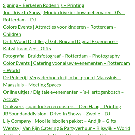
Signing – Berkel en Rodenrijs – Printing
Top Drive In Show | Mooie drive in show met ervaren DJ’s –
Rotterdam – DJ
Colors Events | Attracties voor kinderen – Rotterdam –
Children
Drift Wood Distillery | Gift Box and Digital Experience –
Katwijk aan Zee – Gifts
Fotografia | Bruidsfotograaf – Rotterdam – Photography
Color Events | Catering voor al uw evenementen – Rotterdam
– World
De Polderij | Vergaderboerderij in het groen | Maassluis –
Maassluis – Meeting Spaces
Online uitjes / Digitale evenementen – ‘s-Hertogenbosch –
Activity
Drukwerk , spandoeken en posters – Den Haag – Printing
JB Soundanddivision | Drive-in Shows – Zwolle – DJ
Lily Company | Mooi leliebollen pakket – Andijk – Gifts
Wentsy | Van Rijn Catering & Partyverhuur – Rijswijk – World