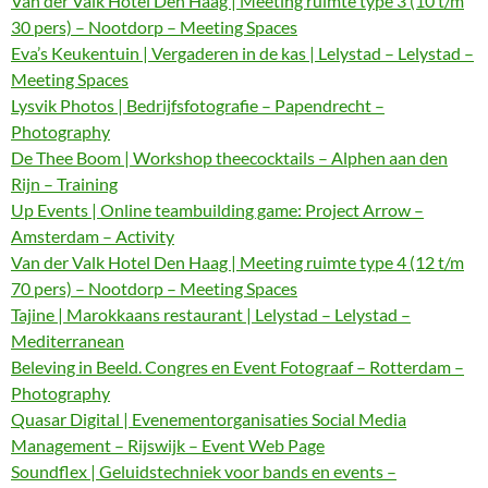
Van der Valk Hotel Den Haag | Meeting ruimte type 3 (10 t/m
30 pers) – Nootdorp – Meeting Spaces
Eva’s Keukentuin | Vergaderen in de kas | Lelystad – Lelystad –
Meeting Spaces
Lysvik Photos | Bedrijfsfotografie – Papendrecht –
Photography
De Thee Boom | Workshop theecocktails – Alphen aan den
Rijn – Training
Up Events | Online teambuilding game: Project Arrow –
Amsterdam – Activity
Van der Valk Hotel Den Haag | Meeting ruimte type 4 (12 t/m
70 pers) – Nootdorp – Meeting Spaces
Tajine | Marokkaans restaurant | Lelystad – Lelystad –
Mediterranean
Beleving in Beeld. Congres en Event Fotograaf – Rotterdam –
Photography
Quasar Digital | Evenementorganisaties Social Media
Management – Rijswijk – Event Web Page
Soundflex | Geluidstechniek voor bands en events –