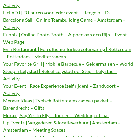
Activity
HelloDJ | DJ huren voor ieder event – Hengelo – DJ
Barcelona Sail | Online Teambuilding Game – Amsterdam –
Activity
Funpix | Online Photo Booth – Alphen aan den Rijn – Event
Web Page
Evin Restaurant | Een ultieme Turkse eetervaring | Rotterdam
– Rotterdam – Mediterranean
Your Favorite Grill | Mobile Barbecue – Geldermalsen – World
Steppin Lelystad | Beleef Lelystad per Step – Lelystad –
Activity
Your Event | Race Experience (zelf rijden) – Zandvoort –
Activity
Meneer Klaas | Typisch Rotterdams cadeau pakket –
Barendrecht – Gifts
Florax | Say Yes to Elly – Tonden – Wedding official
Up Events | Vergaderen & locatieverhuur | Amsterdam –
Amsterdam – Meeting Spaces