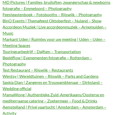
MD Pictures | Families, bruiloften, zwangerschap & newborns
fotografie – Emmeloord – Photography
Feestgastenboek – Fotobooths – Rijswijk – Photography
BinQ Events | Themafeest Oktoberfest – Nuland – Show
Accordeon Muziek | Live accordeonmuziek – Arnemuiden –
Music
Markant Uden | Ruimtes voor uw meeting | Uden – Uden –
Meeting Spaces
Touringcarbedrijf – Dalfsen – Transportation
Beeldflow | Evenementen fotografie – Rotterdam –
Photography
Test Restaurant – Rijswijk – Restaurants
Wentsy | Wereldtuinen – Rijswijk – Parks and Gardens
Saskia Dian | Zangeres en Trouwambtenaar – Dirksland –
Wedding official
MamaWong | Authentieke Zuid-Amerikaans/Oosterse en
mediterraanse catering – Zoetermeer – Food & Drinks
Aemstelland | Privé vaartocht | Amsterdam – Amsterdam –
Activity