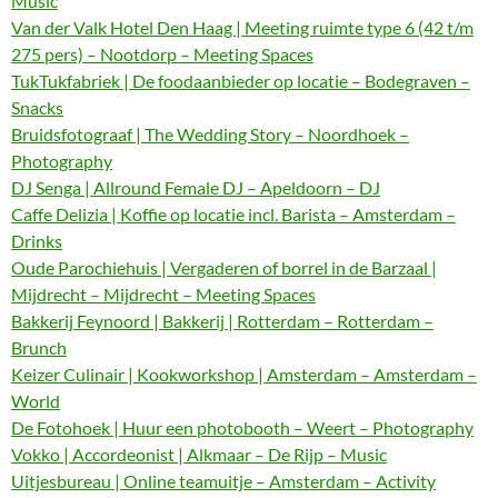
Music
Van der Valk Hotel Den Haag | Meeting ruimte type 6 (42 t/m
275 pers) – Nootdorp – Meeting Spaces
TukTukfabriek | De foodaanbieder op locatie – Bodegraven –
Snacks
Bruidsfotograaf | The Wedding Story – Noordhoek –
Photography
DJ Senga | Allround Female DJ – Apeldoorn – DJ
Caffe Delizia | Koffie op locatie incl. Barista – Amsterdam –
Drinks
Oude Parochiehuis | Vergaderen of borrel in de Barzaal |
Mijdrecht – Mijdrecht – Meeting Spaces
Bakkerij Feynoord | Bakkerij | Rotterdam – Rotterdam –
Brunch
Keizer Culinair | Kookworkshop | Amsterdam – Amsterdam –
World
De Fotohoek | Huur een photobooth – Weert – Photography
Vokko | Accordeonist | Alkmaar – De Rijp – Music
Uitjesbureau | Online teamuitje – Amsterdam – Activity