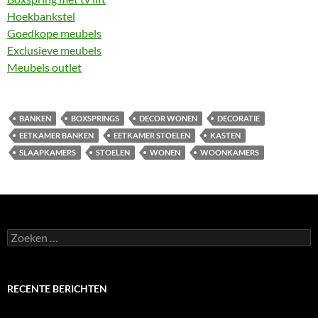
Hoekbankstel
Goedkope meubels
Exclusieve meubels
Meubels outlet
BANKEN
BOXSPRINGS
DECOR WONEN
DECORATIE
EETKAMER BANKEN
EETKAMER STOELEN
KASTEN
SLAAPKAMERS
STOELEN
WONEN
WOONKAMERS
Zoeken
naar:
RECENTE BERICHTEN