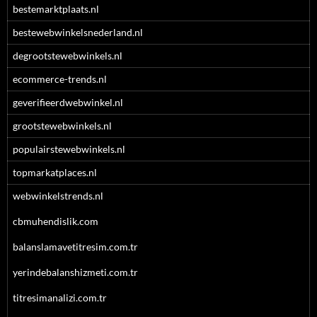
bestemarktplaats.nl
bestewebwinkelsnederland.nl
degrootstewebwinkels.nl
ecommerce-trends.nl
geverifieerdwebwinkel.nl
grootstewebwinkels.nl
populairstewebwinkels.nl
topmarkatplaces.nl
webwinkelstrends.nl
cbmuhendislik.com
balanslamavetitresim.com.tr
yerindebalanshizmeti.com.tr
titresimanalizi.com.tr