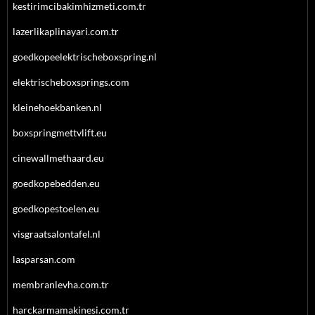
kestirimcibakimhizmeti.com.tr
lazerlikaplinayari.com.tr
goedkopeelektrischeboxspring.nl
elektrischeboxsprings.com
kleinehoekbanken.nl
boxspringmettvlift.eu
cinewallmethaard.eu
goedkopebedden.eu
goedkopestoelen.eu
visgraatsalontafel.nl
lasparsan.com
membranlevha.com.tr
harckarmamakinesi.com.tr