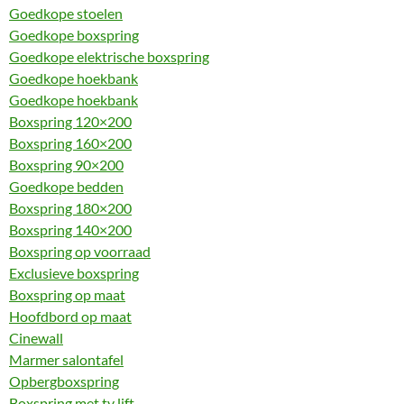
Goedkope stoelen
Goedkope boxspring
Goedkope elektrische boxspring
Goedkope hoekbank
Goedkope hoekbank
Boxspring 120×200
Boxspring 160×200
Boxspring 90×200
Goedkope bedden
Boxspring 180×200
Boxspring 140×200
Boxspring op voorraad
Exclusieve boxspring
Boxspring op maat
Hoofdbord op maat
Cinewall
Marmer salontafel
Opbergboxspring
Boxspring met tv lift