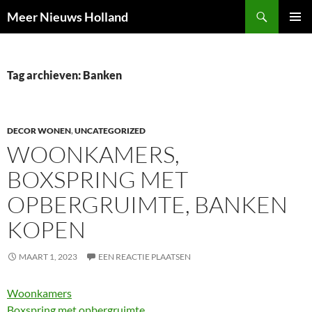
Ga
Zoeken
Meer Nieuws Holland
naar
PRIMAI
de
MENU
inhoud
Tag archieven: Banken
DECOR WONEN
,
UNCATEGORIZED
WOONKAMERS,
BOXSPRING MET
OPBERGRUIMTE, BANKEN
KOPEN
MAART 1, 2023
EEN REACTIE PLAATSEN
Woonkamers
Boxspring met opbergruimte