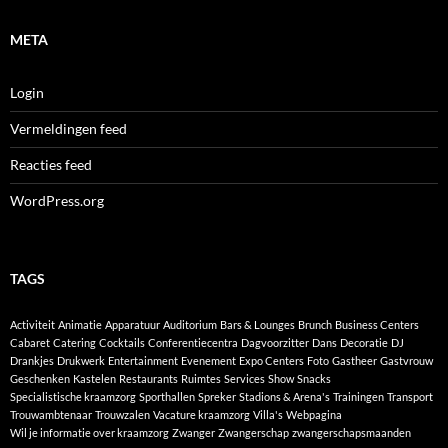
META
Login
Vermeldingen feed
Reacties feed
WordPress.org
TAGS
Activiteit
Animatie
Apparatuur
Auditorium
Bars & Lounges
Brunch
Business Centers
Cabaret
Catering
Cocktails
Conferentiecentra
Dagvoorzitter
Dans
Decoratie
DJ
Drankjes
Drukwerk
Entertainment
Evenement
Expo Centers
Foto
Gastheer
Gastvrouw
Geschenken
Kastelen
Restaurants
Ruimtes
Services
Show
Snacks
Specialistische kraamzorg
Sporthallen
Spreker
Stadions & Arena's
Trainingen
Transport
Trouwambtenaar
Trouwzalen
Vacature kraamzorg
Villa's
Webpagina
Wil je informatie over kraamzorg
Zwanger
Zwangerschap
zwangerschapsmaanden