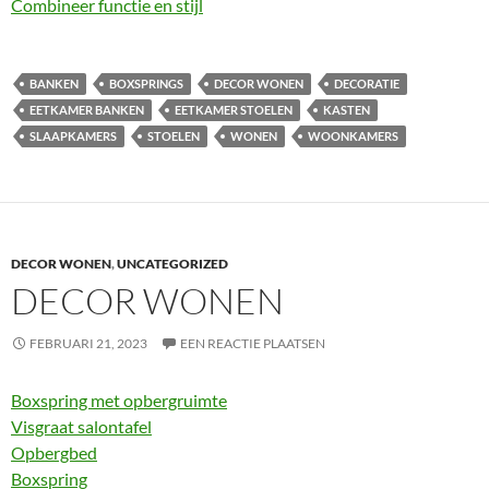
Combineer functie en stijl
BANKEN
BOXSPRINGS
DECOR WONEN
DECORATIE
EETKAMER BANKEN
EETKAMER STOELEN
KASTEN
SLAAPKAMERS
STOELEN
WONEN
WOONKAMERS
DECOR WONEN
,
UNCATEGORIZED
DECOR WONEN
FEBRUARI 21, 2023
EEN REACTIE PLAATSEN
Boxspring met opbergruimte
Visgraat salontafel
Opbergbed
Boxspring