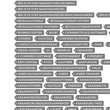
BEN JE OP ZOEK NAAR EEN VERLOSKUNDIGE
BEN JE OP ZOEK NAAR KRAAMZORG
BEN JE OP ZOEK NAAR KRAAMZORG REGIO HAAGLANDEN
BEN JE
BETAALAUTOMAAT
BETAALAUTOMAAT-SYSTEEM
BETAALAUTOMAAT-SYSTEMEN
BETAALAUTOMAATKOPEN
B
BUSINESS CENTERS
BUURT
C2CMARKETPLACE-SOFTWARE
CATERING
COCKTAILS
CONFERENTIECENTRA
CONTACTLOOS-PINAPPARAAT
DAGVOORZITTER
DANS
DIGITAL-AGENCY
DJ
DRANKJES
DRUKWERK
E-COMMERCE-SOFTWARE
ENTERTAINMENT
EVENEMENT
EXPO CENTERS
FOTO
GASTHEER
GASTVROUW
GEB
GESCHENKEN
GROOTHANDELKASSASYSTEMEN
HALAL
HORECAKASSASYSTEMEN
JE BENT
JE BENT ZWANGER
KASSAHARDWARE
KASSASOFTWARE
KASSASYSTEEM
KASSASYSTEMEN
KASTELEN
KINDEREN
KRAAMHOTEL
KRAAMPAKKET
KRAAMVERZORGENDE
KRAAMVERZORGEND
KRAAMVERZORGSTER
KRAAMWEEK
KRAAMZORG
KRAAMZORG REGELEN EN AANVRAGEN
KRAAMZORG THUIS
LIEVE KRAAMZORG
LOCATIE
MAGIE
MEDITERRANE