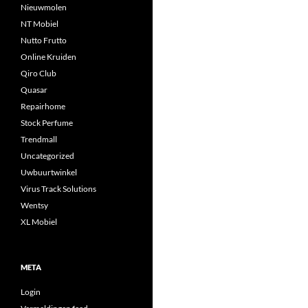
Nieuwmolen
NT Mobiel
Nutto Frutto
Online Kruiden
Qiro Club
Quasar
Repairhome
Stock Perfume
Trendmall
Uncategorized
Uwbuurtwinkel
Virus Track Solutions
Wentsy
XL Mobiel
META
Login