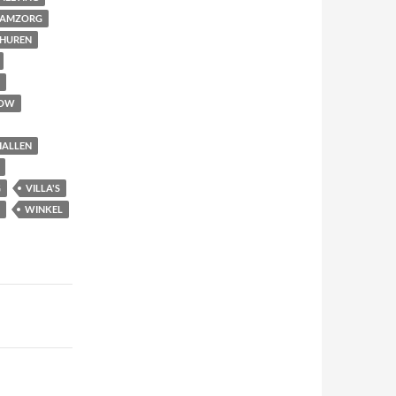
AAMZORG
THUREN
OW
HALLEN
G
VILLA'S
WINKEL