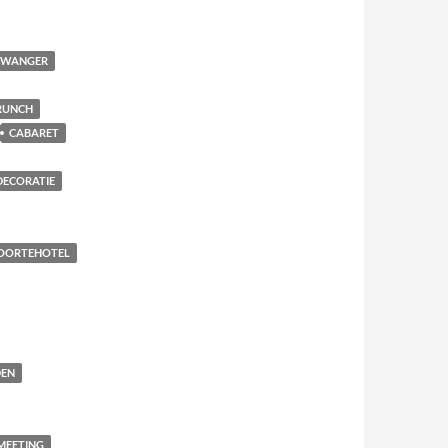
 ZWANGER
RUNCH
CABARET
DECORATIE
OORTEHOTEL
EN
MEETING