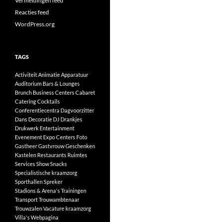
Vermeldingen feed
Reacties feed
WordPress.org
TAGS
Activiteit
Animatie
Apparatuur
Auditorium
Bars & Lounges
Brunch
Business Centers
Cabaret
Catering
Cocktails
Conferentiecentra
Dagvoorzitter
Dans
Decoratie
DJ
Drankjes
Drukwerk
Entertainment
Evenement
Expo Centers
Foto
Gastheer
Gastvrouw
Geschenken
Kastelen
Restaurants
Ruimtes
Services
Show
Snacks
Specialistische kraamzorg
Sporthallen
Spreker
Stadions & Arena's
Trainingen
Transport
Trouwambtenaar
Trouwzalen
Vacature kraamzorg
Villa's
Webpagina