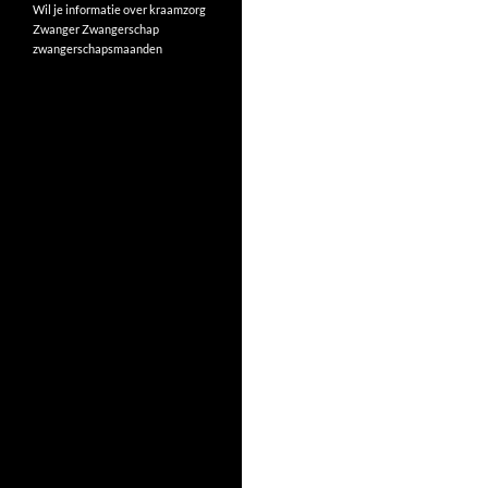
Wil je informatie over kraamzorg
Zwanger
Zwangerschap
zwangerschapsmaanden