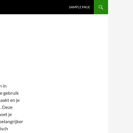
SAMPLE PAGE
n in
ie gebruik
aakt en je
. Deze
moet je
belangrijker
nisch