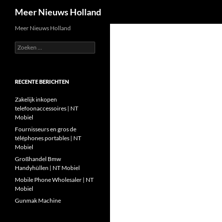
Zoeken
Meer Nieuws Holland
Ga
Meer Nieuws Holland
naar
Zoeken
de
naar:
inhoud
RECENTE BERICHTEN
Zakelijk inkopen
telefoonaccessoires | NT
Mobiel
Fournisseurs en gros de
téléphones portables | NT
Mobiel
Großhandel Bmw
Handyhüllen | NT Mobiel
Mobile Phone Wholesaler | NT
Mobiel
Gunmak Machine