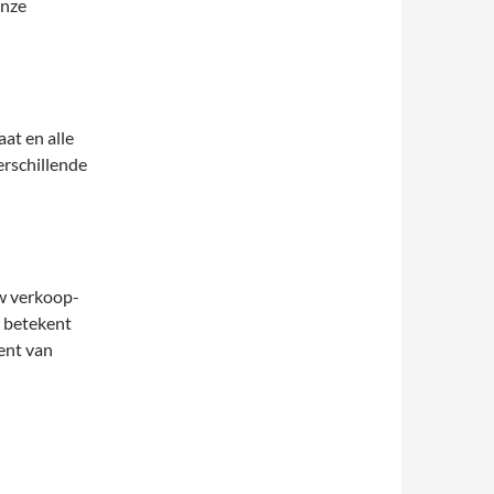
onze
at en alle
erschillende
uw verkoop-
t betekent
ent van