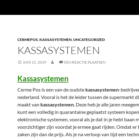
CERMEPOS
,
KASSASYSTEMEN
,
UNCATEGORIZED
KASSASYSTEMEN
JUNI 15, 2019
EEN REACTIE PLAATSEN
Kassasystemen
Cerme Pos is een van de oudste
kassasystemen
-bedrijve
nederland. Vooral is het de leider tussen de supermarkt d
maakt van
kassasystemen
. Deze heb je alle jaren meegem
kunt een volledig in quarantaine geplaatst systeem kopen
elektronische systemen, vooral als je dat in je hebt baan 
voorzichtiger zijn voordat je ermee gaat rijden. Omdat er 
zaken zijn dan de prijs. Als je na verloop van tijd een tech