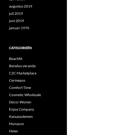
augustus 2019
juli 2019
juni 2019
januari 1970
CATEGORIEËN
Beachfit
Benelux veranda
C2C Marketplace
Cermepos
Comfort Time
Cosmetic Wholesale
Decor Wonen
Enjoy Company
Kassasystemen
Munazzo
News