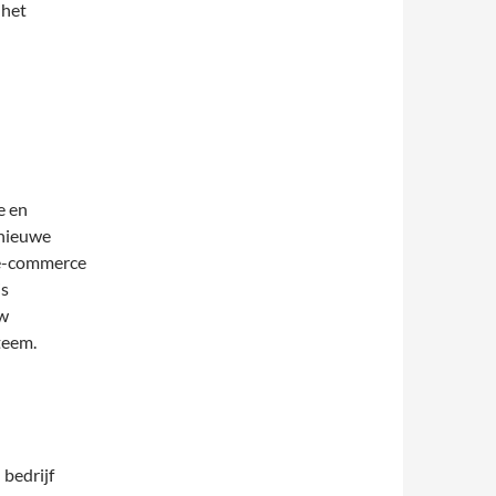
 het
e en
 nieuwe
 e-commerce
is
uw
teem.
 bedrijf