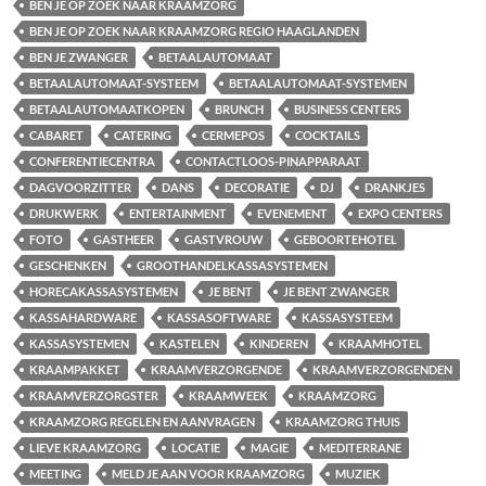
BEN JE OP ZOEK NAAR KRAAMZORG
BEN JE OP ZOEK NAAR KRAAMZORG REGIO HAAGLANDEN
BEN JE ZWANGER
BETAALAUTOMAAT
BETAALAUTOMAAT-SYSTEEM
BETAALAUTOMAAT-SYSTEMEN
BETAALAUTOMAATKOPEN
BRUNCH
BUSINESS CENTERS
CABARET
CATERING
CERMEPOS
COCKTAILS
CONFERENTIECENTRA
CONTACTLOOS-PINAPPARAAT
DAGVOORZITTER
DANS
DECORATIE
DJ
DRANKJES
DRUKWERK
ENTERTAINMENT
EVENEMENT
EXPO CENTERS
FOTO
GASTHEER
GASTVROUW
GEBOORTEHOTEL
GESCHENKEN
GROOTHANDELKASSASYSTEMEN
HORECAKASSASYSTEMEN
JE BENT
JE BENT ZWANGER
KASSAHARDWARE
KASSASOFTWARE
KASSASYSTEEM
KASSASYSTEMEN
KASTELEN
KINDEREN
KRAAMHOTEL
KRAAMPAKKET
KRAAMVERZORGENDE
KRAAMVERZORGENDEN
KRAAMVERZORGSTER
KRAAMWEEK
KRAAMZORG
KRAAMZORG REGELEN EN AANVRAGEN
KRAAMZORG THUIS
LIEVE KRAAMZORG
LOCATIE
MAGIE
MEDITERRANE
MEETING
MELD JE AAN VOOR KRAAMZORG
MUZIEK