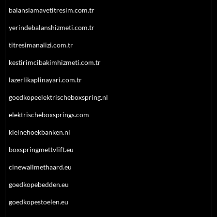
balanslamavetitresim.com.tr
yerindebalanshizmeti.com.tr
titresimanalizi.com.tr
kestirimcibakimhizmeti.com.tr
lazerlikaplinayari.com.tr
goedkopeelektrischeboxspring.nl
elektrischeboxsprings.com
kleinehoekbanken.nl
boxspringmettvlift.eu
cinewallmethaard.eu
goedkopebedden.eu
goedkopestoelen.eu