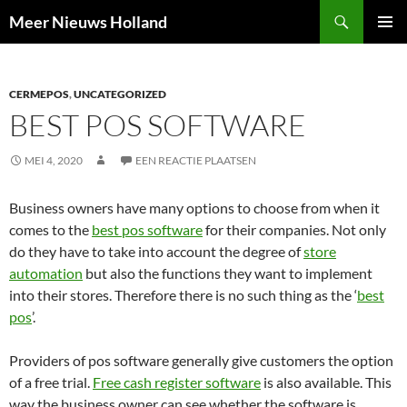
Ga
Zoeken
Meer Nieuws Holland
naar
PRIMAI
de
MENU
inhoud
CERMEPOS
,
UNCATEGORIZED
BEST POS SOFTWARE
MEI 4, 2020
EEN REACTIE PLAATSEN
Business owners have many options to choose from when it
comes to the
best pos software
for their companies. Not only
do they have to take into account the degree of
store
automation
but also the functions they want to implement
into their stores. Therefore there is no such thing as the ‘
best
pos
’.
Providers of pos software generally give customers the option
of a free trial.
Free cash register software
is also available. This
way the business owner can see whether the software is