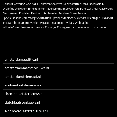
Cabaret
Catering
Cocktails
Conferentiecentra
Dagvoorzitter
Dans
Decoratie
DJ
Drankjes
Drukwerk
Entertainment
Evenement
Expo Centers
Foto
Gastheer
Gastvrouw
Geschenken
Kastelen
Restaurants
Ruimtes
Services
Show
Snacks
Specialistische kraamzorg
Sporthallen
Spreker
Stadions & Arena's
Trainingen
Transport
Trouwambtenaar
Trouwzalen
Vacature kraamzorg
Villa's
Webpagina
Wil je informatie over kraamzorg
Zwanger
Zwangerschap
zwangerschapsmaanden
amsterdamauditie.nl
amsterdamlaatstenieuws.nl
amsterdamtelegraaf.nl
arnhemlaatstenieuws.nl
drenthelaatstenieuws.nl
dutchlaatstenieuws.nl
eindhovenlaatstenieuws.nl