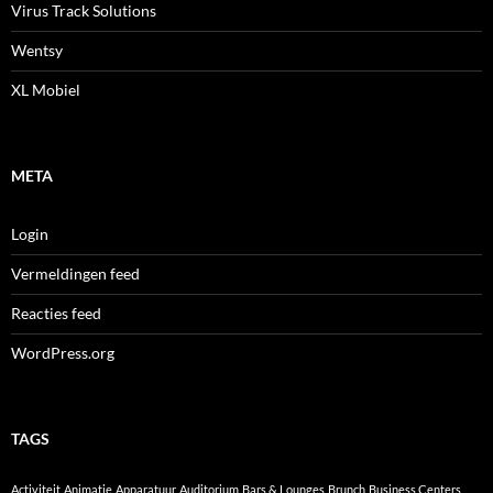
Virus Track Solutions
Wentsy
XL Mobiel
META
Login
Vermeldingen feed
Reacties feed
WordPress.org
TAGS
Activiteit
Animatie
Apparatuur
Auditorium
Bars & Lounges
Brunch
Business Centers