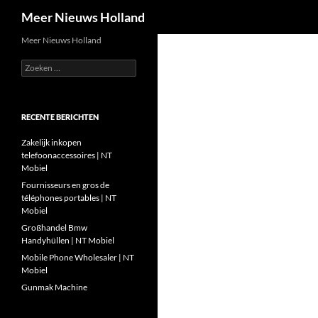
Zoeken
Meer Nieuws Holland
Ga
Meer Nieuws Holland
naar
Zoeken
de
naar:
inhoud
RECENTE BERICHTEN
Zakelijk inkopen
telefoonaccessoires | NT
Mobiel
Fournisseurs en gros de
téléphones portables | NT
Mobiel
Großhandel Bmw
Handyhüllen | NT Mobiel
Mobile Phone Wholesaler | NT
Mobiel
Gunmak Machine