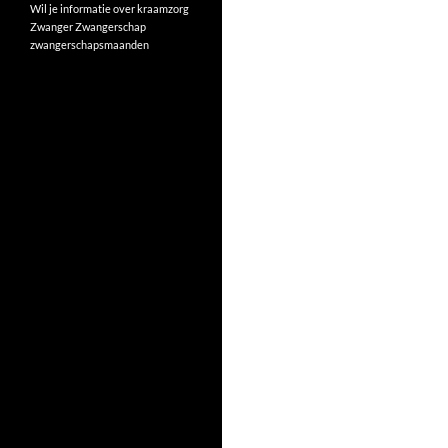
Wil je informatie over kraamzorg
Zwanger
Zwangerschap
zwangerschapsmaanden