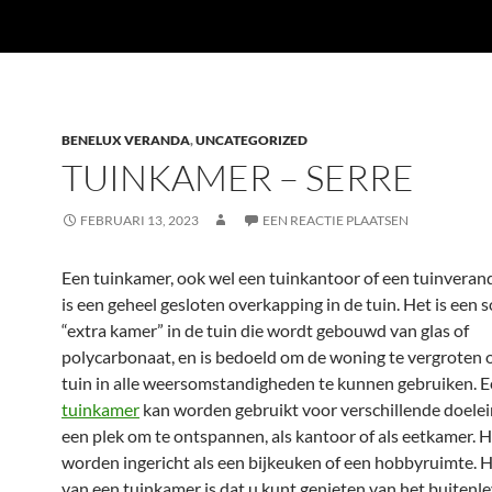
BENELUX VERANDA
,
UNCATEGORIZED
TUINKAMER – SERRE
FEBRUARI 13, 2023
EEN REACTIE PLAATSEN
Een tuinkamer, ook wel een tuinkantoor of een tuinvera
is een geheel gesloten overkapping in de tuin. Het is een 
“extra kamer” in de tuin die wordt gebouwd van glas of
polycarbonaat, en is bedoeld om de woning te vergroten 
tuin in alle weersomstandigheden te kunnen gebruiken. 
tuinkamer
kan worden gebruikt voor verschillende doelei
een plek om te ontspannen, als kantoor of als eetkamer. 
worden ingericht als een bijkeuken of een hobbyruimte. 
van een tuinkamer is dat u kunt genieten van het buitenle