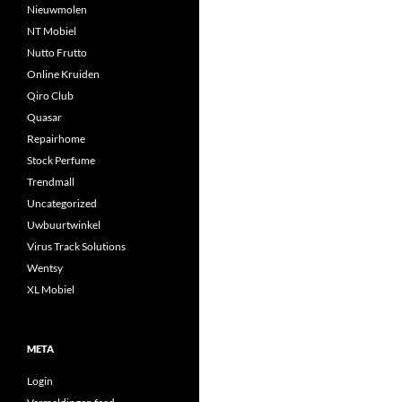
Nieuwmolen
NT Mobiel
Nutto Frutto
Online Kruiden
Qiro Club
Quasar
Repairhome
Stock Perfume
Trendmall
Uncategorized
Uwbuurtwinkel
Virus Track Solutions
Wentsy
XL Mobiel
META
Login