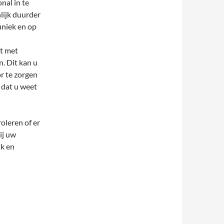
nal in te
lijk duurder
uniek en op
ft met
. Dit kan u
or te zorgen
 dat u weet
roleren of er
ij uw
ik en