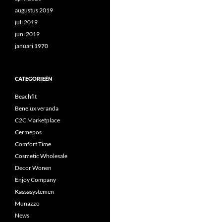
augustus 2019
juli 2019
juni 2019
januari 1970
CATEGORIEËN
Beachfit
Benelux veranda
C2C Marketplace
Cermepos
Comfort Time
Cosmetic Wholesale
Decor Wonen
Enjoy Company
Kassasystemen
Munazzo
News