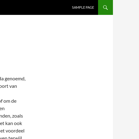
SAMPLE PAGE
nda genoemd,
soort van
of om de
Een
nden, zoals
Het kan ook
Het voordeel
ven terwijl