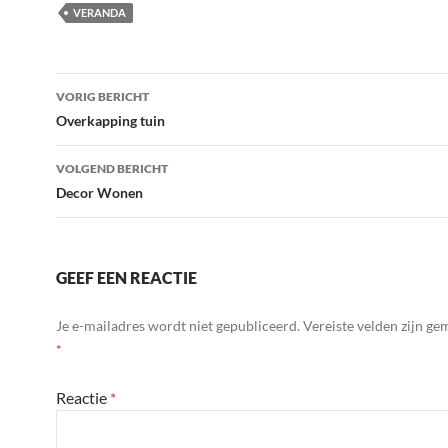
VERANDA
Bericht
VORIG BERICHT
navigatie
Overkapping tuin
VOLGEND BERICHT
Decor Wonen
GEEF EEN REACTIE
Je e-mailadres wordt niet gepubliceerd.
Vereiste velden zijn g
*
Reactie
*