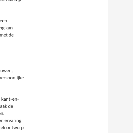
 een
ing kan
 met de
ouwen,
persoonlijke
e kant-en-
vaak de
n.
en ervaring
fiek ontwerp