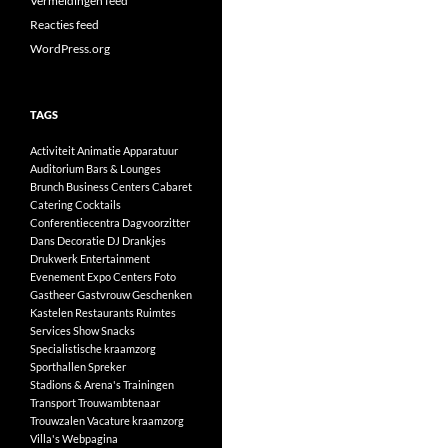
Vermeldingen feed
Reacties feed
WordPress.org
TAGS
Activiteit
Animatie
Apparatuur
Auditorium
Bars & Lounges
Brunch
Business Centers
Cabaret
Catering
Cocktails
Conferentiecentra
Dagvoorzitter
Dans
Decoratie
DJ
Drankjes
Drukwerk
Entertainment
Evenement
Expo Centers
Foto
Gastheer
Gastvrouw
Geschenken
Kastelen
Restaurants
Ruimtes
Services
Show
Snacks
Specialistische kraamzorg
Sporthallen
Spreker
Stadions & Arena's
Trainingen
Transport
Trouwambtenaar
Trouwzalen
Vacature kraamzorg
Villa's
Webpagina