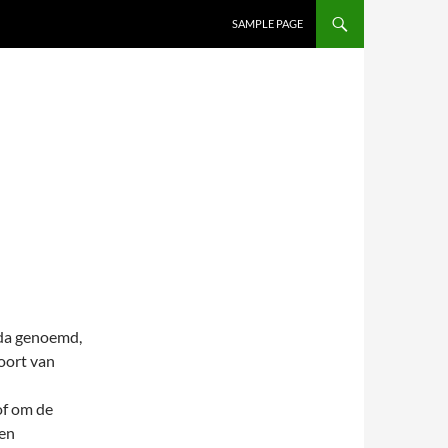
SAMPLE PAGE
nda genoemd,
soort van
of om de
Een