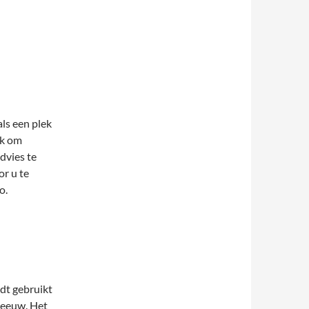
ls een plek
ek om
dvies te
r u te
o.
dt gebruikt
neeuw. Het