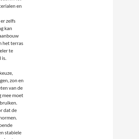
terialen en
er zelfs
ng kan
n aanbouw
 het terras
eler te
 is.
keuze,
gen, zon en
eten van de
ng mee moet
bruiken.
or dat de
snormen.
doende
en stabiele