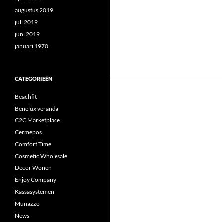
augustus 2019
juli 2019
juni 2019
januari 1970
CATEGORIEËN
Beachfit
Benelux veranda
C2C Marketplace
Cermepos
Comfort Time
Cosmetic Wholesale
Decor Wonen
Enjoy Company
Kassasystemen
Munazzo
News