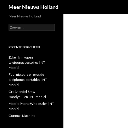
Zoeken
Meer Nieuws Holland
Ga
Meer Nieuws Holland
naar
Zoeken
de
naar:
inhoud
RECENTE BERICHTEN
Zakelijk inkopen
telefoonaccessoires | NT
Mobiel
Fournisseurs en gros de
téléphones portables | NT
Mobiel
Großhandel Bmw
Handyhüllen | NT Mobiel
Mobile Phone Wholesaler | NT
Mobiel
Gunmak Machine