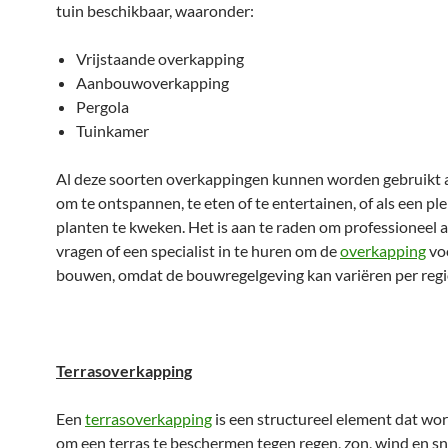
tuin beschikbaar, waaronder:
Vrijstaande overkapping
Aanbouwoverkapping
Pergola
Tuinkamer
Al deze soorten overkappingen kunnen worden gebruikt a
om te ontspannen, te eten of te entertainen, of als een pl
planten te kweken. Het is aan te raden om professioneel a
vragen of een specialist in te huren om de
overkapping
voo
bouwen, omdat de bouwregelgeving kan variëren per regi
Terrasoverkapping
Een
terrasoverkapping
is een structureel element dat wor
om een terras te beschermen tegen regen, zon, wind en s