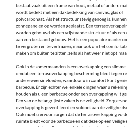
bestaat vaak uit een frame van hout, metaal of andere ma
wordt bedekt met een dakbedekking van canvas, glas of
polycarbonaat. Als het structuur stevig genoeg is, kunnen 
zonnepanelen op worden geplaatst. Een terrasoverkappi
worden gebouwd als een vrijstaande structuur of als ee
aan een bestaand gebouw. Het is een populaire manier om
te vergroten en te verfraaien, maar ook om het comfortab
maken om buiten te zitten, zelfs als het weer niet optimaal
Ook in de zomermaanden is een overkapping een slimme 
omdat een terrasoverkapping bescherming biedt tegen re
andere weersinvloeden, waardoor u in comfort kunt geni
barbecue. Er zijn echter wel enkele dingen waar u rekeni
houden als u een barbecue onder een overkapping wilt ge
Een van de belangrijkste zaken is de veiligheid. Zorg ervo
overkapping is geventileerd en voldoet aan de veiligheid
Ook moet u ervoor zorgen dat de terrasoverkapping vol
ruimte biedt voor de barbecue en dat deze op een veilige 