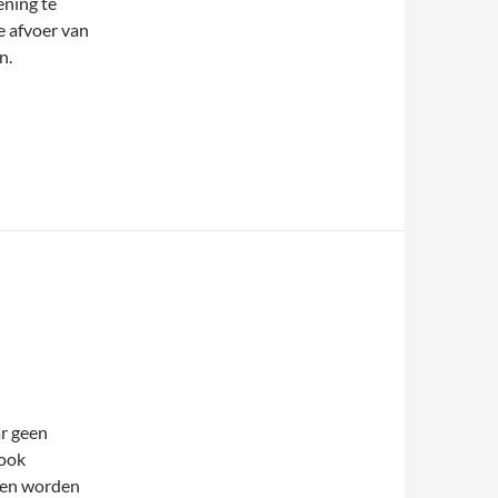
ening te
e afvoer van
n.
r geen
 ook
en worden