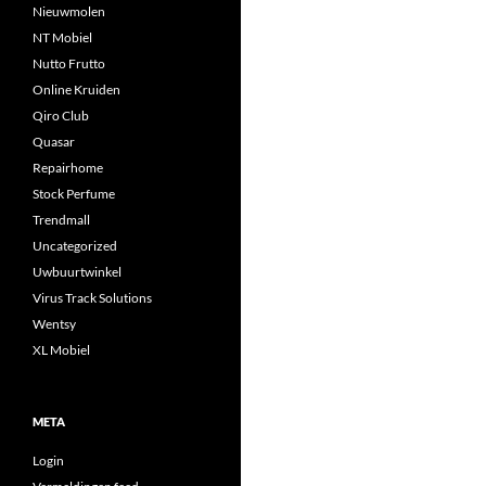
Nieuwmolen
NT Mobiel
Nutto Frutto
Online Kruiden
Qiro Club
Quasar
Repairhome
Stock Perfume
Trendmall
Uncategorized
Uwbuurtwinkel
Virus Track Solutions
Wentsy
XL Mobiel
META
Login