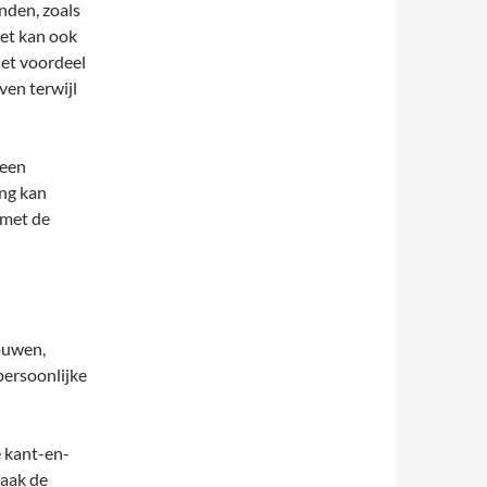
nden, zoals
Het kan ook
Het voordeel
ven terwijl
 een
ing kan
 met de
ouwen,
persoonlijke
e kant-en-
vaak de