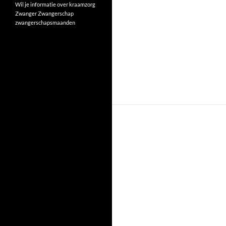
Wil je informatie over kraamzorg
Zwanger
Zwangerschap
zwangerschapsmaanden