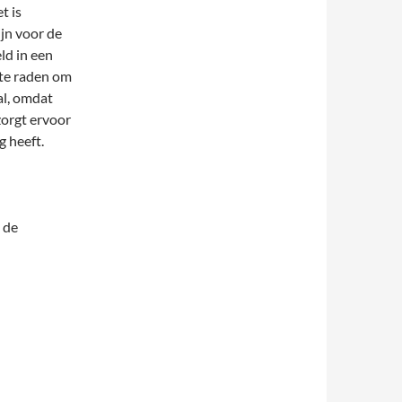
t is
ijn voor de
ld in een
 te raden om
al, omdat
zorgt ervoor
 heeft.
 de