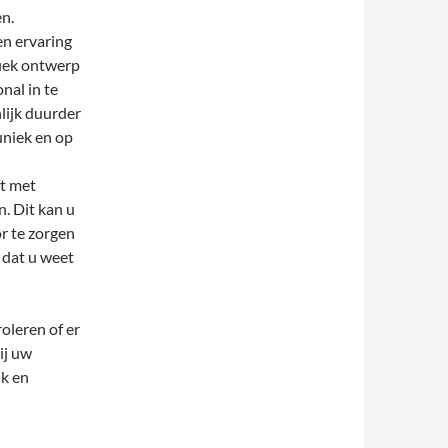
n.
en ervaring
fiek ontwerp
nal in te
lijk duurder
uniek en op
ft met
. Dit kan u
or te zorgen
 dat u weet
roleren of er
ij uw
ik en