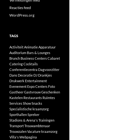
Vermeldingen feed
Reacties feed
WordPress.org
TAGS
Activiteit
Animatie
Apparatuur
Auditorium
Bars & Lounges
Brunch
Business Centers
Cabaret
Catering
Cocktails
Conferentiecentra
Dagvoorzitter
Dans
Decoratie
DJ
Drankjes
Drukwerk
Entertainment
Evenement
Expo Centers
Foto
Gastheer
Gastvrouw
Geschenken
Kastelen
Restaurants
Ruimtes
Services
Show
Snacks
Specialistische kraamzorg
Sporthallen
Spreker
Stadions & Arena's
Trainingen
Transport
Trouwambtenaar
Trouwzalen
Vacature kraamzorg
Villa's
Webpagina