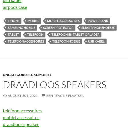
usb kabel
airpods case
IPHONE
MOBIEL
MOBIEL ACCESSOIRES
POWERBANK
SAMSUNG HOESJE
SCREENPROTECTOR
SMARTPHONEHOESJE
TABLET
TELEFOON
TELEFOON EN TABLET OPLADER
TELEFOONACCESSOIRES
TELEFOONHOESJE
USB KABEL
UNCATEGORIZED
,
XL MOBIEL
DRAADLOOS SPEAKERS
AUGUSTUS 1, 2021
EEN REACTIE PLAATSEN
telefoonaccessoires
mobiel accessoires
draadloos speaker