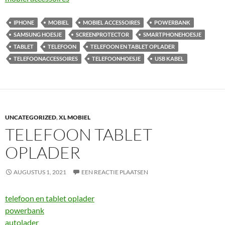
IPHONE
MOBIEL
MOBIEL ACCESSOIRES
POWERBANK
SAMSUNG HOESJE
SCREENPROTECTOR
SMARTPHONEHOESJE
TABLET
TELEFOON
TELEFOON EN TABLET OPLADER
TELEFOONACCESSOIRES
TELEFOONHOESJE
USB KABEL
UNCATEGORIZED
,
XL MOBIEL
TELEFOON TABLET
OPLADER
AUGUSTUS 1, 2021
EEN REACTIE PLAATSEN
telefoon en tablet oplader
powerbank
autolader