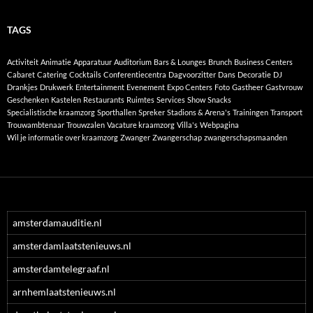
TAGS
Activiteit
Animatie
Apparatuur
Auditorium
Bars & Lounges
Brunch
Business Centers
Cabaret
Catering
Cocktails
Conferentiecentra
Dagvoorzitter
Dans
Decoratie
DJ
Drankjes
Drukwerk
Entertainment
Evenement
Expo Centers
Foto
Gastheer
Gastvrouw
Geschenken
Kastelen
Restaurants
Ruimtes
Services
Show
Snacks
Specialistische kraamzorg
Sporthallen
Spreker
Stadions & Arena's
Trainingen
Transport
Trouwambtenaar
Trouwzalen
Vacature kraamzorg
Villa's
Webpagina
Wil je informatie over kraamzorg
Zwanger
Zwangerschap
zwangerschapsmaanden
amsterdamauditie.nl
amsterdamlaatstenieuws.nl
amsterdamtelegraaf.nl
arnhemlaatstenieuws.nl