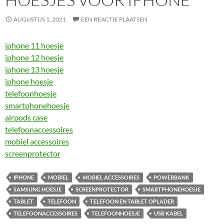
AUGUSTUS 1, 2021
EEN REACTIE PLAATSEN
iphone 11 hoesje
iphone 12 hoesje
iphone 13 hoesje
iphone hoesje
telefoonhoesje
smartphonehoesje
airpods case
telefoonaccessoires
mobiel accessoires
screenprotector
IPHONE
MOBIEL
MOBIEL ACCESSOIRES
POWERBANK
SAMSUNG HOESJE
SCREENPROTECTOR
SMARTPHONEHOESJE
TABLET
TELEFOON
TELEFOON EN TABLET OPLADER
TELEFOONACCESSOIRES
TELEFOONHOESJE
USB KABEL