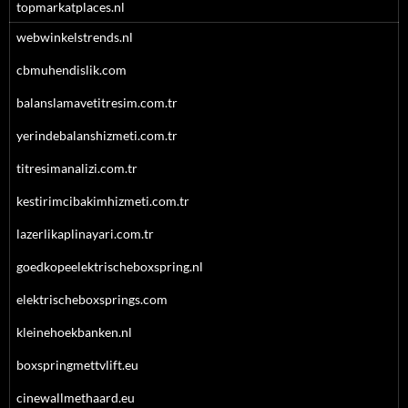
topmarkatplaces.nl
webwinkelstrends.nl
cbmuhendislik.com
balanslamavetitresim.com.tr
yerindebalanshizmeti.com.tr
titresimanalizi.com.tr
kestirimcibakimhizmeti.com.tr
lazerlikaplinayari.com.tr
goedkopeelektrischeboxspring.nl
elektrischeboxsprings.com
kleinehoekbanken.nl
boxspringmettvlift.eu
cinewallmethaard.eu