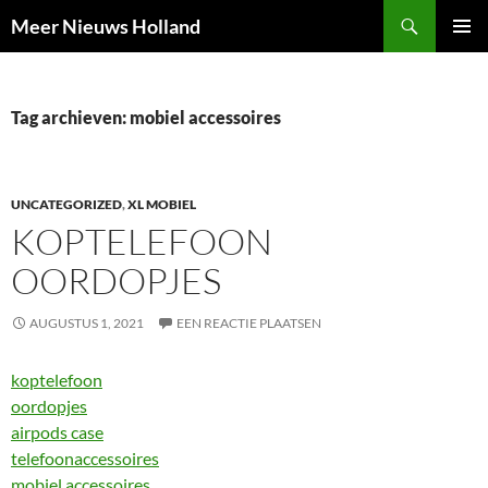
Ga
Zoeken
Meer Nieuws Holland
naar
PRIMAI
de
MENU
inhoud
Tag archieven: mobiel accessoires
UNCATEGORIZED
,
XL MOBIEL
KOPTELEFOON
OORDOPJES
AUGUSTUS 1, 2021
EEN REACTIE PLAATSEN
koptelefoon
oordopjes
airpods case
telefoonaccessoires
mobiel accessoires