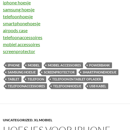
iphone hoesje
samsung hoesje
telefoonhoesje
smartphonehoesje
airpods case
telefoonaccessoires
mobiel accessoires
screenprotector
IPHONE
MOBIEL
MOBIEL ACCESSOIRES
POWERBANK
SAMSUNG HOESJE
SCREENPROTECTOR
SMARTPHONEHOESJE
TABLET
TELEFOON
TELEFOON EN TABLET OPLADER
TELEFOONACCESSOIRES
TELEFOONHOESJE
USB KABEL
UNCATEGORIZED
,
XL MOBIEL
HOESJES VOOR IPHONE