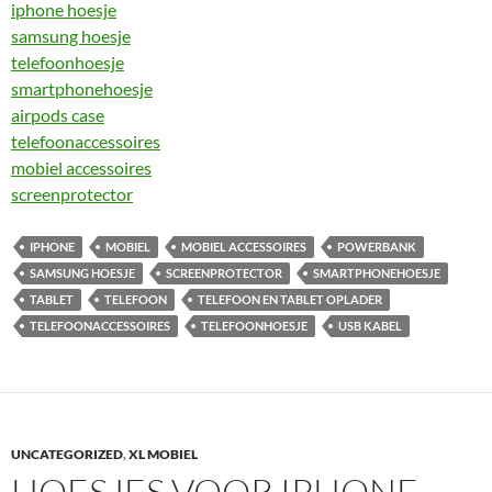
iphone hoesje
samsung hoesje
telefoonhoesje
smartphonehoesje
airpods case
telefoonaccessoires
mobiel accessoires
screenprotector
IPHONE
MOBIEL
MOBIEL ACCESSOIRES
POWERBANK
SAMSUNG HOESJE
SCREENPROTECTOR
SMARTPHONEHOESJE
TABLET
TELEFOON
TELEFOON EN TABLET OPLADER
TELEFOONACCESSOIRES
TELEFOONHOESJE
USB KABEL
UNCATEGORIZED
,
XL MOBIEL
HOESJES VOOR IPHONE