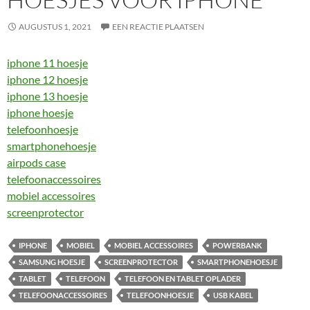
AUGUSTUS 1, 2021
EEN REACTIE PLAATSEN
iphone 11 hoesje
iphone 12 hoesje
iphone 13 hoesje
iphone hoesje
telefoonhoesje
smartphonehoesje
airpods case
telefoonaccessoires
mobiel accessoires
screenprotector
IPHONE
MOBIEL
MOBIEL ACCESSOIRES
POWERBANK
SAMSUNG HOESJE
SCREENPROTECTOR
SMARTPHONEHOESJE
TABLET
TELEFOON
TELEFOON EN TABLET OPLADER
TELEFOONACCESSOIRES
TELEFOONHOESJE
USB KABEL