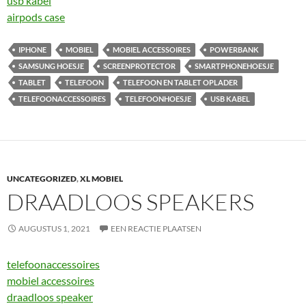
usb kabel
airpods case
IPHONE
MOBIEL
MOBIEL ACCESSOIRES
POWERBANK
SAMSUNG HOESJE
SCREENPROTECTOR
SMARTPHONEHOESJE
TABLET
TELEFOON
TELEFOON EN TABLET OPLADER
TELEFOONACCESSOIRES
TELEFOONHOESJE
USB KABEL
UNCATEGORIZED
,
XL MOBIEL
DRAADLOOS SPEAKERS
AUGUSTUS 1, 2021
EEN REACTIE PLAATSEN
telefoonaccessoires
mobiel accessoires
draadloos speaker