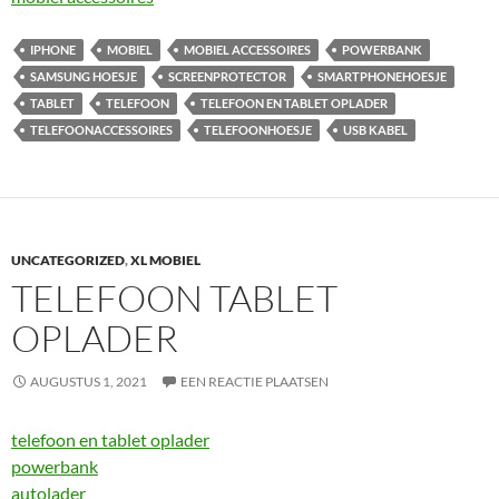
IPHONE
MOBIEL
MOBIEL ACCESSOIRES
POWERBANK
SAMSUNG HOESJE
SCREENPROTECTOR
SMARTPHONEHOESJE
TABLET
TELEFOON
TELEFOON EN TABLET OPLADER
TELEFOONACCESSOIRES
TELEFOONHOESJE
USB KABEL
UNCATEGORIZED
,
XL MOBIEL
TELEFOON TABLET
OPLADER
AUGUSTUS 1, 2021
EEN REACTIE PLAATSEN
telefoon en tablet oplader
powerbank
autolader