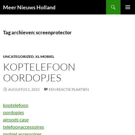
Ga
Zoeken
Meer Nieuws Holland
naar
PRIMAI
de
MENU
inhoud
Tag archieven: screenprotector
UNCATEGORIZED
,
XL MOBIEL
KOPTELEFOON
OORDOPJES
AUGUSTUS 1, 2021
EEN REACTIE PLAATSEN
koptelefoon
oordopjes
airpods case
telefoonaccessoires
mobiel accessoires