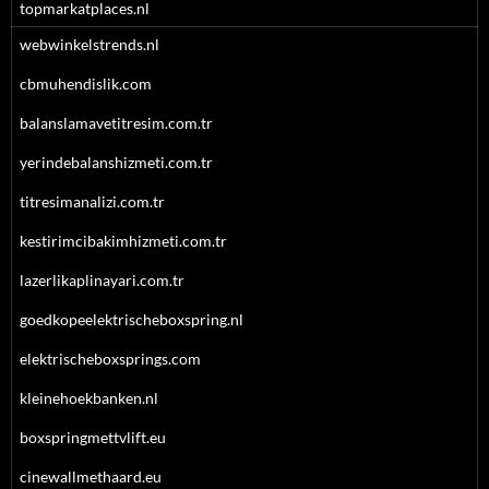
topmarkatplaces.nl
webwinkelstrends.nl
cbmuhendislik.com
balanslamavetitresim.com.tr
yerindebalanshizmeti.com.tr
titresimanalizi.com.tr
kestirimcibakimhizmeti.com.tr
lazerlikaplinayari.com.tr
goedkopeelektrischeboxspring.nl
elektrischeboxsprings.com
kleinehoekbanken.nl
boxspringmettvlift.eu
cinewallmethaard.eu