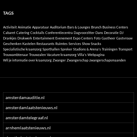
TAGS
Activiteit
Animatie
Apparatuur
Auditorium
Bars & Lounges
Brunch
Business Centers
Cabaret
Catering
Cocktails
Conferentiecentra
Dagvoorzitter
Dans
Decoratie
DJ
Drankjes
Drukwerk
Entertainment
Evenement
Expo Centers
Foto
Gastheer
Gastvrouw
Geschenken
Kastelen
Restaurants
Ruimtes
Services
Show
Snacks
Specialistische kraamzorg
Sporthallen
Spreker
Stadions & Arena's
Trainingen
Transport
Trouwambtenaar
Trouwzalen
Vacature kraamzorg
Villa's
Webpagina
Wil je informatie over kraamzorg
Zwanger
Zwangerschap
zwangerschapsmaanden
amsterdamauditie.nl
amsterdamlaatstenieuws.nl
amsterdamtelegraaf.nl
arnhemlaatstenieuws.nl