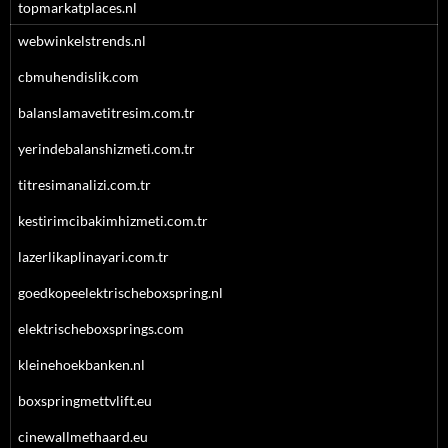
topmarkatplaces.nl
webwinkelstrends.nl
cbmuhendislik.com
balanslamavetitresim.com.tr
yerindebalanshizmeti.com.tr
titresimanalizi.com.tr
kestirimcibakimhizmeti.com.tr
lazerlikaplinayari.com.tr
goedkopeelektrischeboxspring.nl
elektrischeboxsprings.com
kleinehoekbanken.nl
boxspringmettvlift.eu
cinewallmethaard.eu