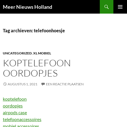
Ga
Zoeken
Meer Nieuws Holland
naar
PRIMAI
de
MENU
inhoud
Tag archieven: telefoonhoesje
UNCATEGORIZED
,
XL MOBIEL
KOPTELEFOON
OORDOPJES
AUGUSTUS 1, 2021
EEN REACTIE PLAATSEN
koptelefoon
oordopjes
airpods case
telefoonaccessoires
mobiel accessoires