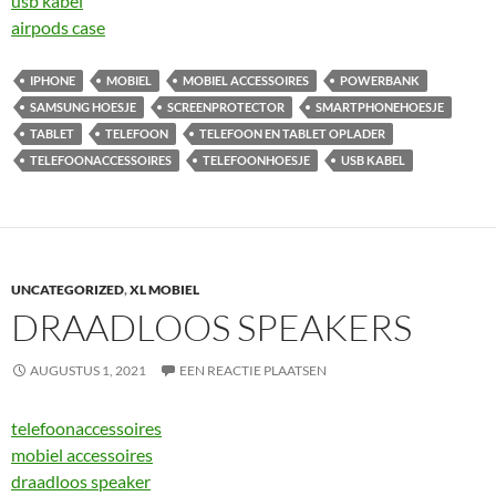
usb kabel
airpods case
IPHONE
MOBIEL
MOBIEL ACCESSOIRES
POWERBANK
SAMSUNG HOESJE
SCREENPROTECTOR
SMARTPHONEHOESJE
TABLET
TELEFOON
TELEFOON EN TABLET OPLADER
TELEFOONACCESSOIRES
TELEFOONHOESJE
USB KABEL
UNCATEGORIZED
,
XL MOBIEL
DRAADLOOS SPEAKERS
AUGUSTUS 1, 2021
EEN REACTIE PLAATSEN
telefoonaccessoires
mobiel accessoires
draadloos speaker