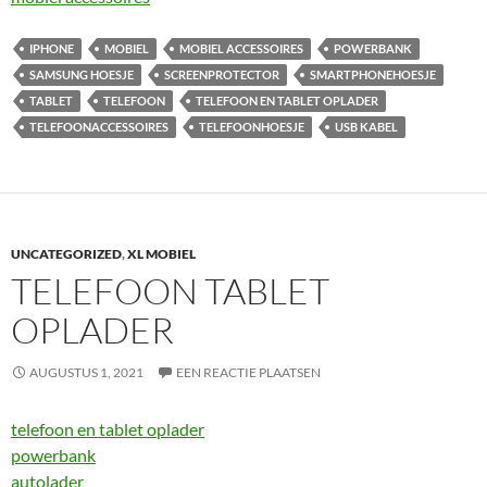
IPHONE
MOBIEL
MOBIEL ACCESSOIRES
POWERBANK
SAMSUNG HOESJE
SCREENPROTECTOR
SMARTPHONEHOESJE
TABLET
TELEFOON
TELEFOON EN TABLET OPLADER
TELEFOONACCESSOIRES
TELEFOONHOESJE
USB KABEL
UNCATEGORIZED
,
XL MOBIEL
TELEFOON TABLET
OPLADER
AUGUSTUS 1, 2021
EEN REACTIE PLAATSEN
telefoon en tablet oplader
powerbank
autolader