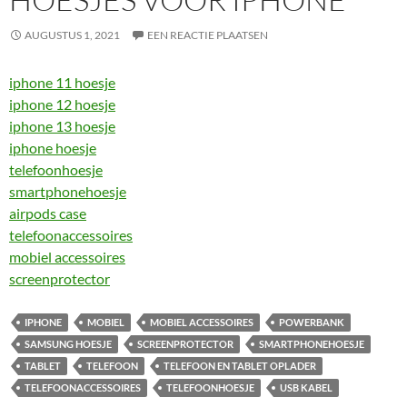
AUGUSTUS 1, 2021
EEN REACTIE PLAATSEN
iphone 11 hoesje
iphone 12 hoesje
iphone 13 hoesje
iphone hoesje
telefoonhoesje
smartphonehoesje
airpods case
telefoonaccessoires
mobiel accessoires
screenprotector
IPHONE
MOBIEL
MOBIEL ACCESSOIRES
POWERBANK
SAMSUNG HOESJE
SCREENPROTECTOR
SMARTPHONEHOESJE
TABLET
TELEFOON
TELEFOON EN TABLET OPLADER
TELEFOONACCESSOIRES
TELEFOONHOESJE
USB KABEL