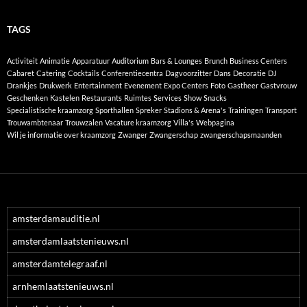
TAGS
Activiteit
Animatie
Apparatuur
Auditorium
Bars & Lounges
Brunch
Business Centers
Cabaret
Catering
Cocktails
Conferentiecentra
Dagvoorzitter
Dans
Decoratie
DJ
Drankjes
Drukwerk
Entertainment
Evenement
Expo Centers
Foto
Gastheer
Gastvrouw
Geschenken
Kastelen
Restaurants
Ruimtes
Services
Show
Snacks
Specialistische kraamzorg
Sporthallen
Spreker
Stadions & Arena's
Trainingen
Transport
Trouwambtenaar
Trouwzalen
Vacature kraamzorg
Villa's
Webpagina
Wil je informatie over kraamzorg
Zwanger
Zwangerschap
zwangerschapsmaanden
amsterdamauditie.nl
amsterdamlaatstenieuws.nl
amsterdamtelegraaf.nl
arnhemlaatstenieuws.nl