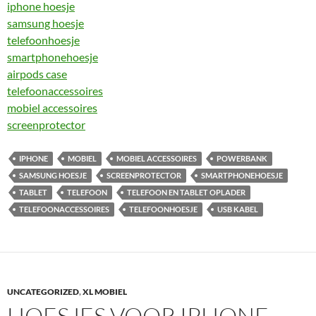
iphone hoesje
samsung hoesje
telefoonhoesje
smartphonehoesje
airpods case
telefoonaccessoires
mobiel accessoires
screenprotector
IPHONE
MOBIEL
MOBIEL ACCESSOIRES
POWERBANK
SAMSUNG HOESJE
SCREENPROTECTOR
SMARTPHONEHOESJE
TABLET
TELEFOON
TELEFOON EN TABLET OPLADER
TELEFOONACCESSOIRES
TELEFOONHOESJE
USB KABEL
UNCATEGORIZED
,
XL MOBIEL
HOESJES VOOR IPHONE